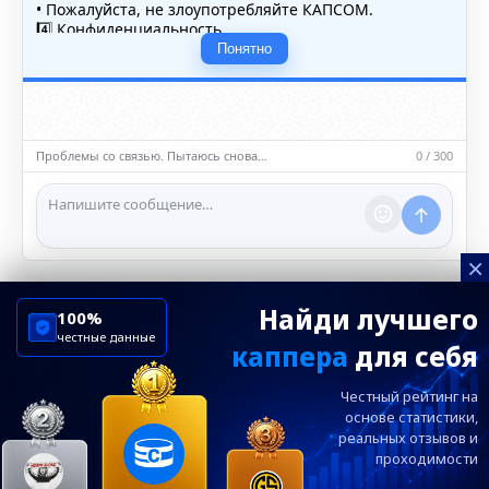
• Пожалуйста, не злоупотребляйте КАПСОМ.
4️⃣ Конфиденциальность
• Не публикуйте личные данные — свои или чужие
Понятно
(телефоны, адреса, документы).
5️⃣ Уместность контента
• Обсуждайте темы, соответствующие тематике чата.
• Запрещён шок-контент, материалы 18+ и призывы к
насилию.
Проблемы со связью. Пытаюсь снова…
0 / 300
ℹ️ Модераторы и администраторы вправе удалять
сообщения и ограничивать доступ к чату при
нарушении правил.
×
Найди лучшего
100%
честные данные
каппера
для себя
ChelseaBluesRu
ФК Челси
Честный рейтинг на
Посетителям
Информация
основе статистики,
реальных
отзывов и
проходимости
Ежевечерний дайджест главных новостей от