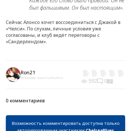
Каждое его слово было правдой. Он не
был фальшивым. Он был настоящим».
Сейчас Алонсо хочет воссоединиться с Джакой в
«Челси». По слухам, личные условия уже
согласованы, и клуб ведёт переговоры с
«Сандерлендом».
Ron21
Источник:
www.footballins...
592
0
0 комментариев
Возможность комментировать доступна только
авторизрованным участникам
ChelseaBlues