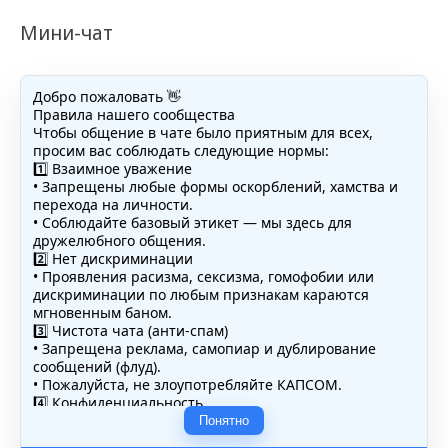
Мини-чат
Добро пожаловать 👋
Правила нашего сообщества
Чтобы общение в чате было приятным для всех,
просим вас соблюдать следующие нормы:
1️⃣ Взаимное уважение
• Запрещены любые формы оскорблений, хамства и
перехода на личности.
• Соблюдайте базовый этикет — мы здесь для
дружелюбного общения.
2️⃣ Нет дискриминации
• Проявления расизма, сексизма, гомофобии или
дискриминации по любым признакам караются
мгновенным баном.
3️⃣ Чистота чата (анти-спам)
• Запрещена реклама, самопиар и дублирование
сообщений (флуд).
• Пожалуйста, не злоупотребляйте КАПСОМ.
4️⃣ Конфиденциальность
• Не публикуйте личные данные — свои или чужие
Понятно
(телефоны, адреса, документы).