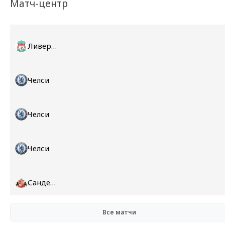
Матч-центр
Ливерпуль
Челси
Челси
Челси
Сандерленд
Все матчи