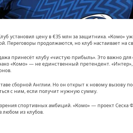
 Клуб установил цену в €35 млн за защитника. «Комо» у
ой. Переговоры продолжаются, но клуб настаивает на с
дажа принесёт клубу «чистую прибыль». Это важно для
нако «Комо» — не единственный претендент. «Интер»,
онов.
таве сборной Англии. Но он открыт к новому вызову по
таться с ним, если получит нужную сумму.
зрения спортивных амбиций. «Комо» — проект Сеска Фа
 любом из клубов.