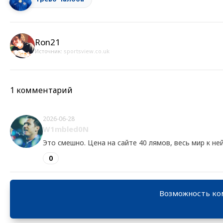
Ron21
Источник:
sportsview.co.uk
1 комментарий
2026-06-28
W1mbled0N
Это смешно. Цена на сайте 40 лямов, весь мир к н
0
Возможность ко