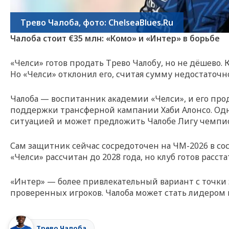
Трево Чалоба, фото: ChelseaBlues.Ru
Чалоба стоит €35 млн: «Комо» и «Интер» в борьбе
«Челси» готов продать Трево Чалобу, но не дёшево.
Но «Челси» отклонил его, считая сумму недостаточн
Чалоба — воспитанник академии «Челси», и его про
поддержки трансферной кампании Хаби Алонсо. Од
ситуацией и может предложить Чалобе Лигу чемпи
Сам защитник сейчас сосредоточен на ЧМ-2026 в сос
«Челси» рассчитан до 2028 года, но клуб готов расс
«Интер» — более привлекательный вариант с точки 
проверенных игроков. Чалоба может стать лидером в
Трево Чалоба