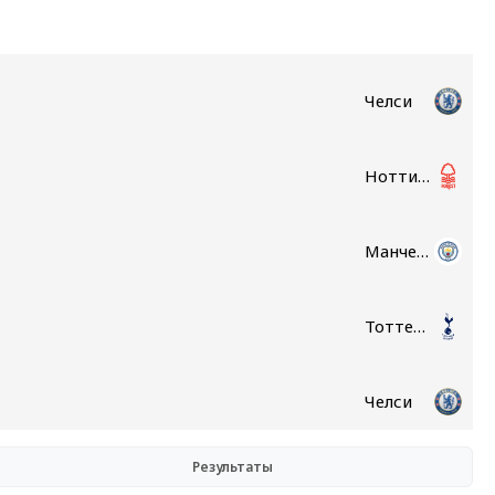
Челси
Ноттингем Форест
Манчестер Сити
Тоттенхэм
Челси
Результаты