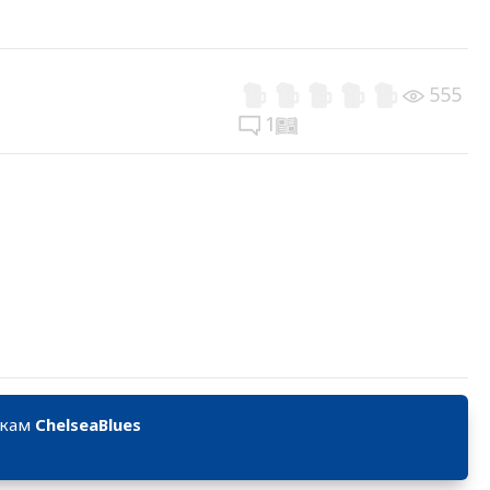
555
1
икам
ChelseaBlues