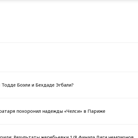
 Тодде Боэли и Бехдаде Эгбали?
вратаря похоронил надежды «Челси» в Париже
риде: Результаты жеребьевки 1/8 финала Лиги чемпионов