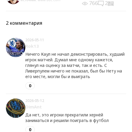
766
2
2 комментария
2026-05-11
Rok13
Ничего Каул не начал демонстрировать, худший
игрок матчей. Думал мне одному кажется,
глянул на оценку за матчи, так и есть. С
Ливерпулем ничего не показал, был бы Нету на
его месте, могли бы и выиграть
0
2026-05-12
DimAnt
Да нет, это игроки прекратили хернёй
заниматься и решили поиграть в футбол
0