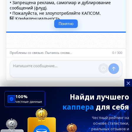
• Запрещена реклама, самопиар и дублирование
сообщений (флуд).
• Пожалуйста, не злоупотребляйте КАПСОМ.
4️⃣ Конфиденциальность
• Не публикуйте личные данные — свои или чужие
Понятно
(телефоны, адреса, документы).
5️⃣ Уместность контента
• Обсуждайте темы, соответствующие тематике чата.
• Запрещён шок-контент, материалы 18+ и призывы к
насилию.
Проблемы со связью. Пытаюсь снова…
0 / 300
ℹ️ Модераторы и администраторы вправе удалять
сообщения и ограничивать доступ к чату при
нарушении правил.
×
Найди лучшего
100%
честные данные
каппера
для себя
ChelseaBluesRu
ФК Челси
Честный рейтинг на
Посетителям
Информация
основе статистики,
реальных
отзывов и