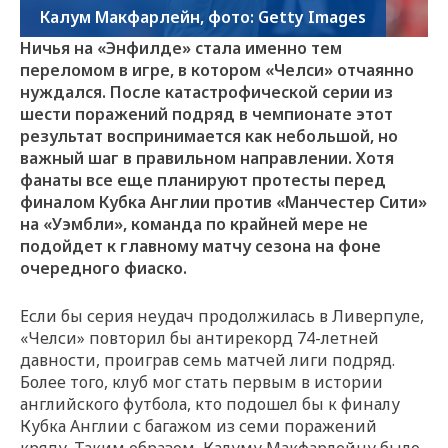
Калум Макфарлейн, фото: Getty Images
Ничья на «Энфилде» стала именно тем
переломом в игре, в котором «Челси» отчаянно
нуждался. После катастрофической серии из
шести поражений подряд в чемпионате этот
результат воспринимается как небольшой, но
важный шаг в правильном направлении. Хотя
фанаты все еще планируют протесты перед
финалом Кубка Англии против «Манчестер Сити»
на «Уэмбли», команда по крайней мере не
подойдет к главному матчу сезона на фоне
очередного фиаско.
Если бы серия неудач продолжилась в Ливерпуле,
«Челси» повторил бы антирекорд 74-летней
давности, проиграв семь матчей лиги подряд.
Более того, клуб мог стать первым в истории
английского футбола, кто подошел бы к финалу
Кубка Англии с багажом из семи поражений
кряду. Таким образом, Калуму Макфарлейну было