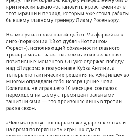
критически важно «остановить кровотечение» в
этот мрачный период, который уже стоил работы
бывшему главному тренеру Лиаму Росеньору.
Несмотря на провальный дебют Макфарлейна в
лиге (поражение 1:3 от дубля «Ноттингем
Форест»), исполняющий обязанности главного
тренера может занести себе в актив несколько
позитивных моментов. Он уже одержал победу
над «Лидсом» в полуфинале Кубка Англии, а
теперь его тактические решения на «Энфилде» во
многом оправдали себя. Возвращение Леви
Колвилла, не игравшего 10 месяцев, совпало с
переходом на схему с тремя центральными
защитниками — это произошло лишь в третий
раз за сезон.
«Челси» пропустил первым же ударом в матче и
на время потерял нить игры, но сумел
восстановиться и заслуженно сравнять счет. Это