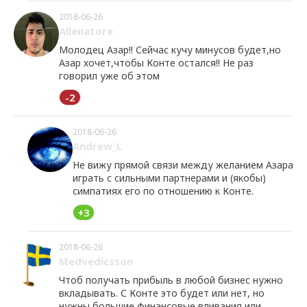
2018-06-26
Allenatore
Молодец Азар!! Сейчас кучу минусов будет,но
Азар хочет,чтобы Конте остался!! Не раз
говорил уже об этом
-2
2018-06-26
Andrew_L
Не вижу прямой связи между желанием Азара
играть с сильными партнерами и (якобы)
симпатиях его по отношению к Конте.
+3
2018-06-26
Medvedicsson
Чтоб получать прибыль в любой бизнес нужно
вкладывать. С Конте это будет или нет, но
нужны большие финансовые вливания или