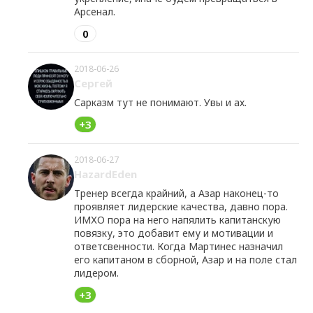
Арсенал.
0
2018-06-26
Сергей
Сарказм тут не понимают. Увы и ах.
+3
2018-06-27
HazardEden
Тренер всегда крайний, а Азар наконец-то
проявляет лидерские качества, давно пора.
ИМХО пора на него напялить капитанскую
повязку, это добавит ему и мотивации и
ответсвенности. Когда Мартинес назначил
его капитаном в сборной, Азар и на поле стал
лидером.
+3