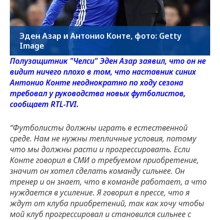
Эден Азар и Антонио Конте, фото: Getty
Image
Полузащитник "Челси" Эден Азар заявил, что он не
видит ничего плохо в том, что наставник синих
Антонио Конте неоднократно по ходу сезона
требовал у руководства новых футболистов,
сообщает RTL-TVI.
“Футболисты должны играть в естественной
среде. Нам не нужны тепличные условия, потому
что мы должны расти и прогрессировать. Если
Конте говорил в СМИ о требуемом приобретение,
значит он хотел сделать команду сильнее. Он
тренер и он знает, что в команде работает, а что
нуждается в усиление. Я говорил в прессе, что я
ждут от клуба приобретений, так как хочу чтобы
мой клуб прогрессировал и становился сильнее с