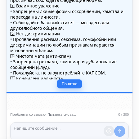
просим вас соблюдать следующие нормы:
1️⃣ Взаимное уважение
• Запрещены любые формы оскорблений, хамства и
перехода на личности.
• Соблюдайте базовый этикет — мы здесь для
дружелюбного общения.
2️⃣ Нет дискриминации
• Проявления расизма, сексизма, гомофобии или
дискриминации по любым признакам караются
мгновенным баном.
3️⃣ Чистота чата (анти-спам)
• Запрещена реклама, самопиар и дублирование
сообщений (флуд).
• Пожалуйста, не злоупотребляйте КАПСОМ.
4️⃣ Конфиденциальность
• Не публикуйте личные данные — свои или чужие
Понятно
(телефоны, адреса, документы).
5️⃣ Уместность контента
• Обсуждайте темы, соответствующие тематике чата.
• Запрещён шок-контент, материалы 18+ и призывы к
насилию.
Проблемы со связью. Пытаюсь снова…
0 / 300
ℹ️ Модераторы и администраторы вправе удалять
сообщения и ограничивать доступ к чату при
нарушении правил.