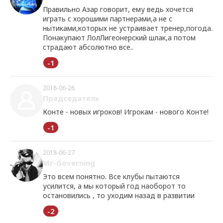
Правильно Азар говорит, ему ведь хочется
играть с хорошими партнерами,а не с
нытиками,которых не устраивает тренер,погода.
Понакупают ЛолЛигеонерский шлак,а потом
страдают абсолютно все..
-1
2018-06-26
Председатель
Конте - новых игроков! Игрокам - нового Конте!
-1
2018-06-27
Mr-Governing
Это всем понятно. Все клубы пытаются
усилится, а мы который год наоборот то
остановились , то уходим назад в развитии
-2