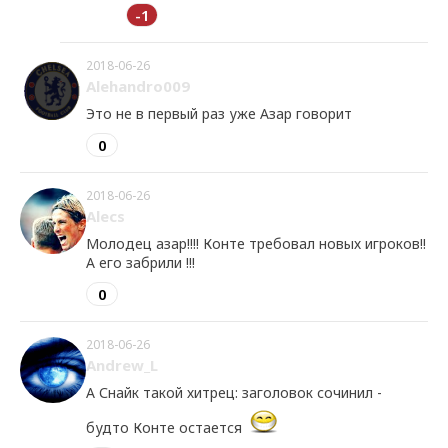
-1
2018-06-26
Alehandro009
Это не в первый раз уже Азар говорит
0
2018-06-26
Alecs
Молодец азар!!!! Конте требовал новых игроков!!
А его забрили !!!
0
2018-06-26
Andrew_L
А Снайк такой хитрец: заголовок сочинил -
будто Конте остается