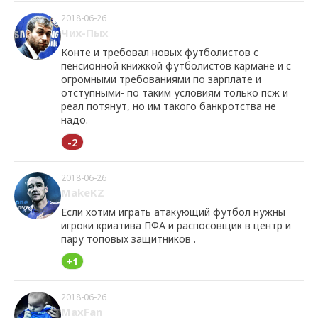
2018-06-26
Чих-Пых
Конте и требовал новых футболистов с
пенсионной книжкой футболистов кармане и с
огромными требованиями по зарплате и
отступными- по таким условиям только псж и
реал потянут, но им такого банкротства не
надо.
-2
2018-06-26
MakeKZ
Если хотим играть атакующий футбол нужны
игроки криатива ПФА и распосовщик в центр и
пару топовых защитников .
+1
2018-06-26
MaxFan