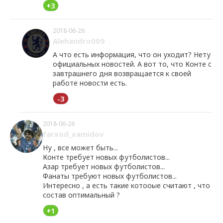
+3
2018-06-26
Alehandro009
А что есть информация, что он уходит? Нету
официальных новостей. А вот то, что Конте с
завтрашнего дня возвращается к своей
работе новости есть.
-3
2018-06-26
farxod_xamidov
Ну , все может быть...
Конте требует новых футболистов...
Азар требует новых футболистов...
Фанаты требуют новых футболистов...
Интересно , а есть такие котооые считают , что
состав оптимальный ?
+1