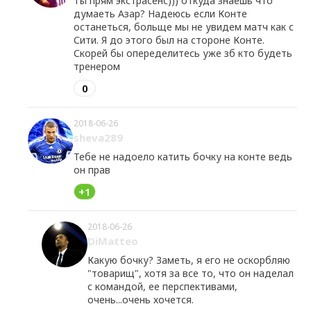
Ты прям экстрасенс))) откуда знаешь что
думаеть Азар? Надеюсь если Конте
останеться, больще мы не увидем матч как с
Сити. Я до этого был на стороне Конте.
Скорей бы опеределитесь уже зб кто будеть
тренером
0
2018-06-26
sheva289
Тебе не надоело катить бочку на конте ведь
он прав
+1
2018-06-26
DiMatteo
Какую бочку? Заметь, я его не оскорбляю
"товарищ", хотя за все то, что он наделал
с командой, ее перспективами,
очень...очень хочется.