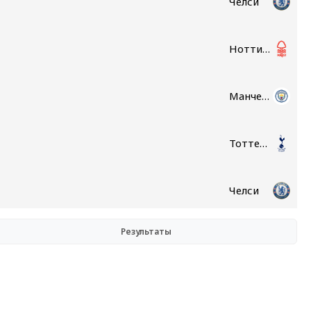
Челси
Ноттингем Форест
Манчестер Сити
Тоттенхэм
Челси
Результаты