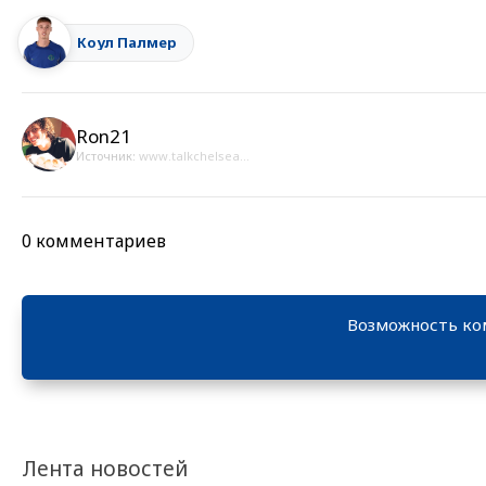
Коул Палмер
Ron21
Источник:
www.talkchelsea...
0 комментариев
Возможность ко
Лента новостей