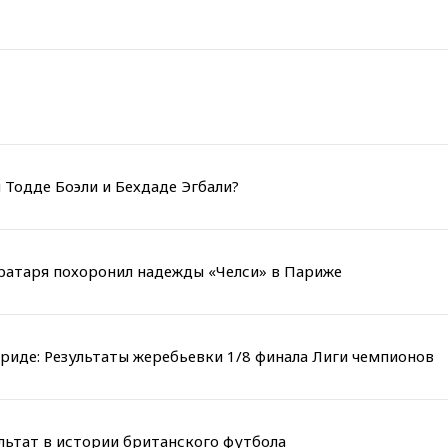
 Тодде Боэли и Бехдаде Эгбали?
вратаря похоронил надежды «Челси» в Париже
риде: Результаты жеребьевки 1/8 финала Лиги чемпионов
льтат в истории британского футбола