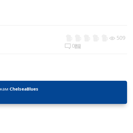
509
0
икам
ChelseaBlues