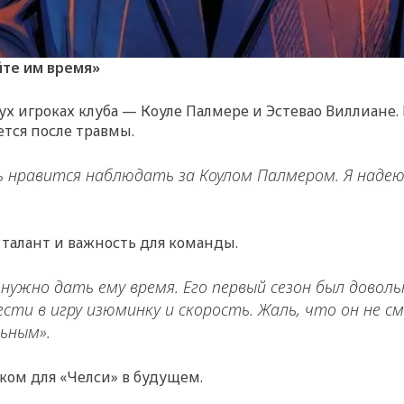
йте им время»
ух игроках клуба — Коуле Палмере и Эстевао Виллиане.
ется после травмы.
ень нравится наблюдать за Коулом Палмером. Я наде
 талант и важность для команды.
 нужно дать ему время. Его первый сезон был доволь
ти в игру изюминку и скорость. Жаль, что он не см
льным».
ком для «Челси» в будущем.