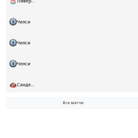
Ливерпуль
Челси
Челси
Челси
Сандерленд
Все матчи