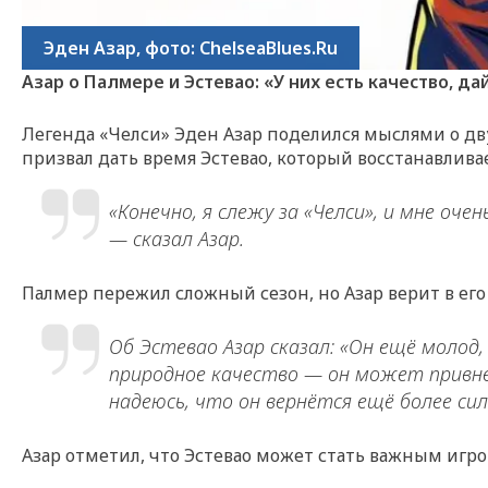
Эден Азар, фото: ChelseaBlues.Ru
Азар о Палмере и Эстевао: «У них есть качество, да
Легенда «Челси» Эден Азар поделился мыслями о дв
призвал дать время Эстевао, который восстанавлива
«Конечно, я слежу за «Челси», и мне оч
— сказал Азар.
Палмер пережил сложный сезон, но Азар верит в его
Об Эстевао Азар сказал: «Он ещё молод,
природное качество — он может привнес
надеюсь, что он вернётся ещё более си
Азар отметил, что Эстевао может стать важным игро