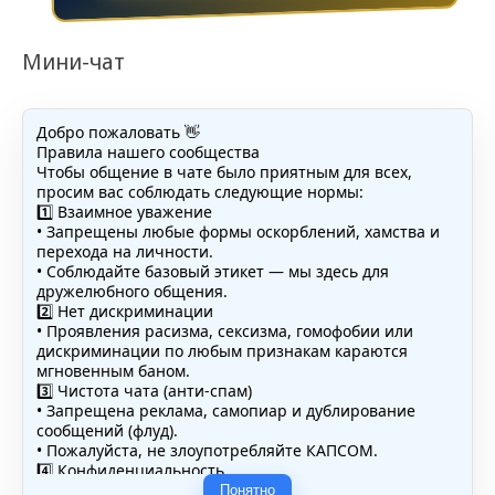
Мини-чат
Добро пожаловать 👋
Правила нашего сообщества
Чтобы общение в чате было приятным для всех,
просим вас соблюдать следующие нормы:
1️⃣ Взаимное уважение
• Запрещены любые формы оскорблений, хамства и
перехода на личности.
• Соблюдайте базовый этикет — мы здесь для
дружелюбного общения.
2️⃣ Нет дискриминации
• Проявления расизма, сексизма, гомофобии или
дискриминации по любым признакам караются
мгновенным баном.
3️⃣ Чистота чата (анти-спам)
• Запрещена реклама, самопиар и дублирование
сообщений (флуд).
• Пожалуйста, не злоупотребляйте КАПСОМ.
4️⃣ Конфиденциальность
• Не публикуйте личные данные — свои или чужие
Понятно