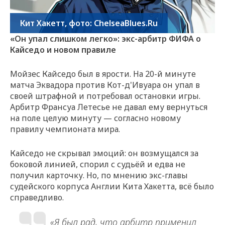
Кит Хакетт, фото: ChelseaBlues.Ru
«Он упал слишком легко»: экс-арбитр ФИФА о
Кайседо и новом правиле
Мойзес Кайседо был в ярости. На 20-й минуте
матча Эквадора против Кот-д'Ивуара он упал в
своей штрафной и потребовал остановки игры.
Арбитр Франсуа Летесье не давал ему вернуться
на поле целую минуту — согласно новому
правилу чемпионата мира.
Кайседо не скрывал эмоций: он возмущался за
боковой линией, спорил с судьёй и едва не
получил карточку. Но, по мнению экс-главы
судейского корпуса Англии Кита Хакетта, всё было
справедливо.
«Я был рад, что арбитр применил