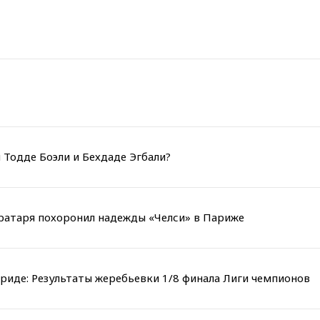
 Тодде Боэли и Бехдаде Эгбали?
вратаря похоронил надежды «Челси» в Париже
риде: Результаты жеребьевки 1/8 финала Лиги чемпионов