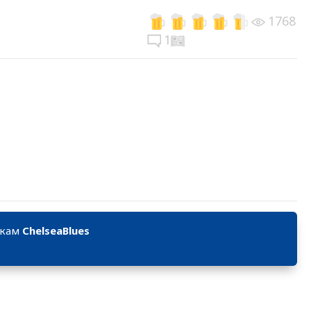
1768
1
икам
ChelseaBlues