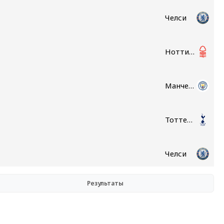
Челси
Ноттингем Форест
Манчестер Сити
Тоттенхэм
Челси
Результаты