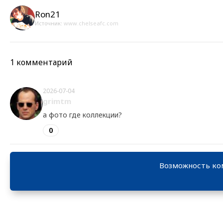
Ron21
Источник:
www.chelseafc.com
1 комментарий
2026-07-04
grimtm
а фото где коллекции?
0
Возможность ко