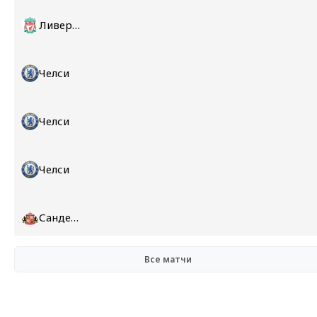
Ливерпуль
Челси
Челси
Челси
Сандерленд
Все матчи