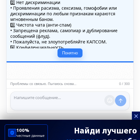
2️⃣ Нет дискриминации
• Проявления расизма, сексизма, гомофобии или
дискриминации по любым признакам караются
мгновенным баном.
3️⃣ Чистота чата (анти-спам)
• Запрещена реклама, самопиар и дублирование
сообщений (флуд).
• Пожалуйста, не злоупотребляйте КАПСОМ.
4️⃣ Конфиденциальность
• Не публикуйте личные данные — свои или чужие
Понятно
(телефоны, адреса, документы).
5️⃣ Уместность контента
• Обсуждайте темы, соответствующие тематике чата.
• Запрещён шок-контент, материалы 18+ и призывы к
насилию.
Проблемы со связью. Пытаюсь снова…
0 / 300
ℹ️ Модераторы и администраторы вправе удалять
сообщения и ограничивать доступ к чату при
нарушении правил.
×
Найди лучшего
100%
честные данные