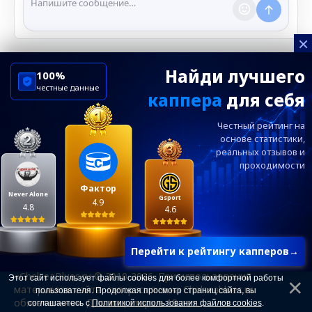
нарушении правил.
×
Найди лучшего
100%
честные данные
каппера
для себя
ChelseaBluesRu
ФК Челси
Честный рейтинг на
Посетителям
Информация
основе статистики,
реальных
отзывов и
проходимости
Ежевечерний дайджест главных новостей от
редакции ChelseaBlues.ru — подписывайтесь!
Фактор
Never Alone
Gsport
4.9
4.8
4.6
Перейти к рейтингу капперов
→
«ChelseaBlues.ru © 2010-2026. При использовании
Этот сайт использует файлы cookies для более комфортной работы
материалов сайта, гиперссылка на Chelseablues.ru
пользователя. Продолжая просмотр страниц сайта, вы
обязательна». Для лиц старше 18 лет.
соглашаетесь с
Политикой использования файлов cookies
.