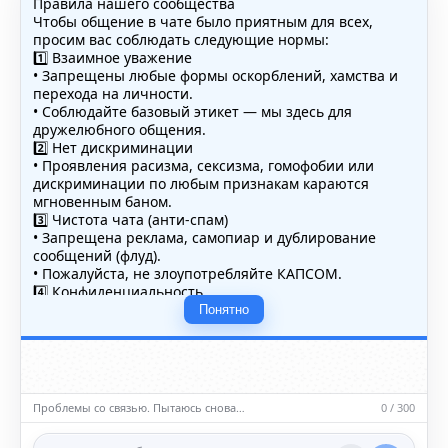
Правила нашего сообщества
Чтобы общение в чате было приятным для всех,
просим вас соблюдать следующие нормы:
1️⃣ Взаимное уважение
• Запрещены любые формы оскорблений, хамства и
перехода на личности.
• Соблюдайте базовый этикет — мы здесь для
дружелюбного общения.
2️⃣ Нет дискриминации
• Проявления расизма, сексизма, гомофобии или
дискриминации по любым признакам караются
мгновенным баном.
3️⃣ Чистота чата (анти-спам)
• Запрещена реклама, самопиар и дублирование
сообщений (флуд).
• Пожалуйста, не злоупотребляйте КАПСОМ.
4️⃣ Конфиденциальность
• Не публикуйте личные данные — свои или чужие
Понятно
(телефоны, адреса, документы).
5️⃣ Уместность контента
• Обсуждайте темы, соответствующие тематике чата.
• Запрещён шок-контент, материалы 18+ и призывы к
насилию.
Проблемы со связью. Пытаюсь снова…
0 / 300
ℹ️ Модераторы и администраторы вправе удалять
сообщения и ограничивать доступ к чату при