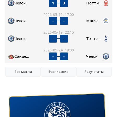
Челси
Ноттингем Форест
1
3
2026-05-16, 17:00
Челси
Манчестер Сити
-
-
2026-05-19, 22:15
Челси
Тоттенхэм
-
-
2026-05-24, 18:00
Сандерленд
Челси
-
-
Все матчи
Расписание
Результаты