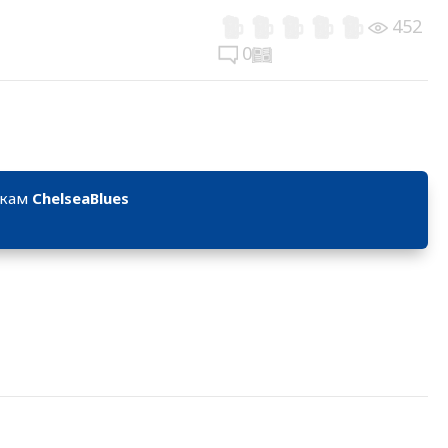
452
0
икам
ChelseaBlues