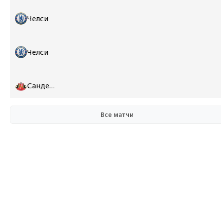
Челси
Челси
Сандерленд
Все матчи