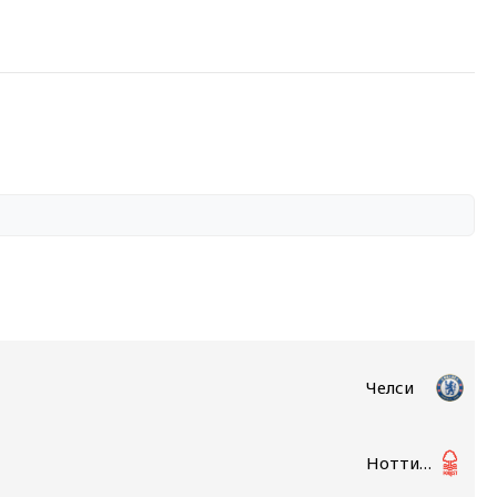
Челси
Ноттингем Форест