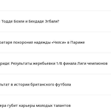
 Тодде Боэли и Бехдаде Эгбали?
вратаря похоронил надежды «Челси» в Париже
риде: Результаты жеребьевки 1/8 финала Лиги чемпионов
льтат в истории британского футбола
мера губит карьеры молодых талантов