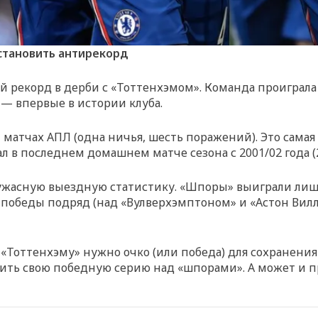
становить антирекорд
й рекорд в дерби с «Тоттенхэмом». Команда проиграл
— впервые в истории клуба.
матчах АПЛ (одна ничья, шесть поражений). Это самая 
л в последнем домашнем матче сезона с 2001/02 года (
ю ужасную выездную статистику. «Шпоры» выиграли лиш
е победы подряд (над «Вулверхэмптоном» и «Астон Вилло
 «Тоттенхэму» нужно очко (или победа) для сохранения
ить свою победную серию над «шпорами». А может и п