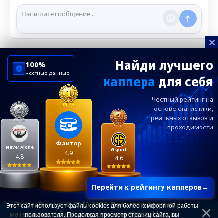
сообщения и ограничивать доступ к чату при
нарушении правил.
×
Найди лучшего
100%
честные данные
каппера
для себя
ChelseaBluesRu
ФК Челси
Честный рейтинг на
Посетителям
Информация
основе статистики,
реальных
отзывов и
проходимости
Ежевечерний дайджест главных новостей от
редакции ChelseaBlues.ru — подписывайтесь!
Фактор
Never Alone
Gsport
4.9
4.8
4.6
Перейти к рейтингу капперов
→
«ChelseaBlues.ru © 2010-2026. При использовании
Этот сайт использует файлы cookies для более комфортной работы
материалов сайта, гиперссылка на Chelseablues.ru
пользователя. Продолжая просмотр страниц сайта, вы