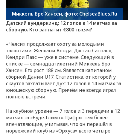
Миккель Бро Хансен, фото: ChelseaBlues.Ru
Датский вундеркинд: 12 голов в 14 матчах за
сборную. Кто заплатит €800 тысяч?
«Челси» продолжает охоту за молодыми
талантами. Жеовани Кенда, Дастан Сатпаев,
Кендри Паэс — уже в системе. Следующий в
списке — семнадцатилетний Миккель Бро
Хансен. Его рост 188 см. Является капитаном
сборной Дании U17. Статистика, от которой у
скаутов захватывает дух: 12 голов в 14 матчах за
юношескую сборную. Причём не всегда играл
полные встречи.
На клубном уровне — 7 голов и 3 передачи в 12
матчах за «Будё-Глимт». Цифры тем более
впечатляющие, учитывая, что он перешёл в
норвежский клуб из «Орхуса» всего четыре