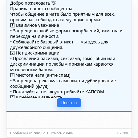
Добро пожаловать 👋
Правила нашего сообщества
Чтобы общение в чате было приятным для всех,
просим вас соблюдать следующие нормы:
1️⃣ Взаимное уважение
• Запрещены любые формы оскорблений, хамства и
перехода на личности.
• Соблюдайте базовый этикет — мы здесь для
дружелюбного общения.
2️⃣ Нет дискриминации
• Проявления расизма, сексизма, гомофобии или
дискриминации по любым признакам караются
мгновенным баном.
3️⃣ Чистота чата (анти-спам)
• Запрещена реклама, самопиар и дублирование
сообщений (флуд).
• Пожалуйста, не злоупотребляйте КАПСОМ.
4️⃣ Конфиденциальность
• Не публикуйте личные данные — свои или чужие
Понятно
(телефоны, адреса, документы).
5️⃣ Уместность контента
• Обсуждайте темы, соответствующие тематике чата.
• Запрещён шок-контент, материалы 18+ и призывы к
насилию.
Проблемы со связью. Пытаюсь снова…
0 / 300
ℹ️ Модераторы и администраторы вправе удалять