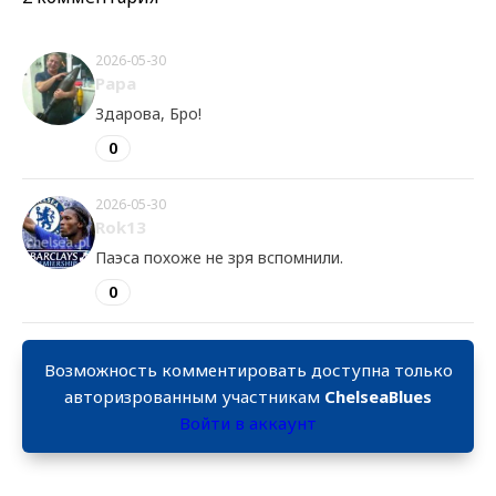
2026-05-30
Papa
Здарова, Бро!
0
2026-05-30
Rok13
Паэса похоже не зря вспомнили.
0
Возможность комментировать доступна только
авторизрованным участникам
ChelseaBlues
Войти в аккаунт