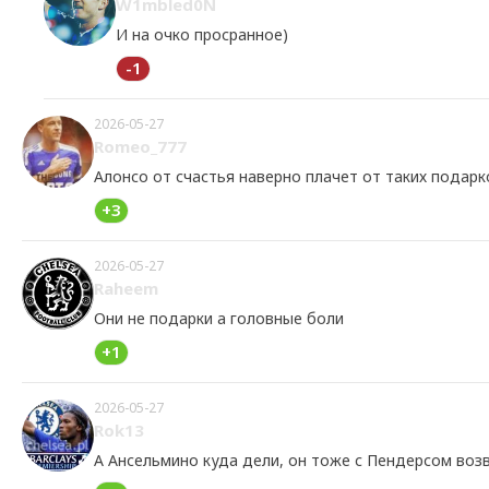
W1mbled0N
И на очко просранное)
-1
2026-05-27
Romeo_777
Алонсо от счастья наверно плачет от таких подар
+3
2026-05-27
Raheem
Они не подарки а головные боли
+1
2026-05-27
Rok13
А Ансельмино куда дели, он тоже с Пендерсом воз