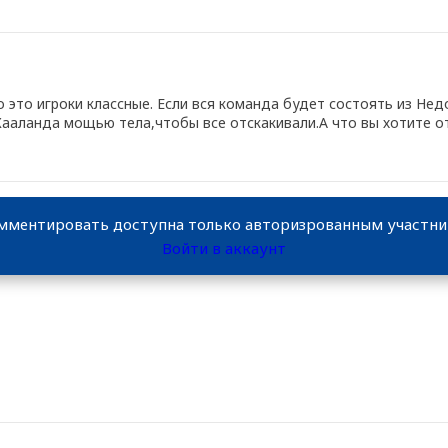
о это игроки классные. Если вся команда будет состоять из Не
аланда мощью тела,чтобы все отскакивали.А что вы хотите от
мментировать доступна только авторизрованным участн
Войти в аккаунт