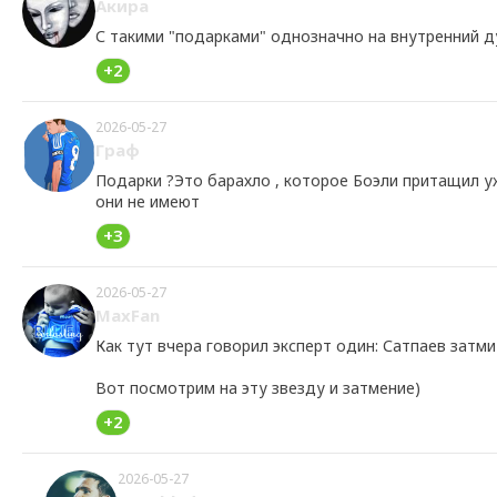
Акира
С такими "подарками" однозначно на внутренний ду
+2
2026-05-27
Граф
Подарки ?Это барахло , которое Боэли притащил у
они не имеют
+3
2026-05-27
MaxFan
Как тут вчера говорил эксперт один: Сатпаев затм
Вот посмотрим на эту звезду и затмение)
+2
2026-05-27