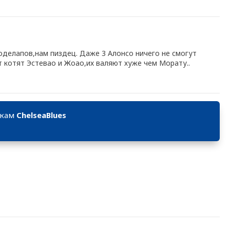
доделапов,нам пиздец. Даже 3 Алонсо ничего не смогут
 котят Эстевао и Жоао,их валяют хуже чем Морату..
икам
ChelseaBlues