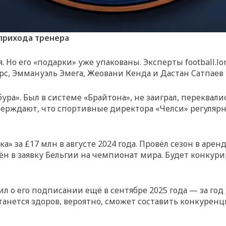
 прихода тренера
 Но его «подарки» уже упакованы. Эксперты football.lo
рс, Эммануэль Эмега, Жеовани Кенда и Дастан Сатпаев 
ура». Был в системе «Брайтона», не заиграл, переквал
тверждают, что спортивные директора «Челси» регулярн
» за £17 млн в августе 2024 года. Провёл сезон в арен
 в заявку Бельгии на чемпионат мира. Будет конкури
ил о его подписании ещё в сентябре 2025 года — за год
останется здоров, вероятно, сможет составить конкуре