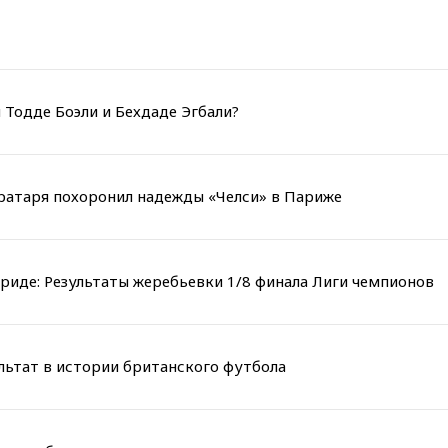
 Тодде Боэли и Бехдаде Эгбали?
вратаря похоронил надежды «Челси» в Париже
риде: Результаты жеребьевки 1/8 финала Лиги чемпионов
льтат в истории британского футбола