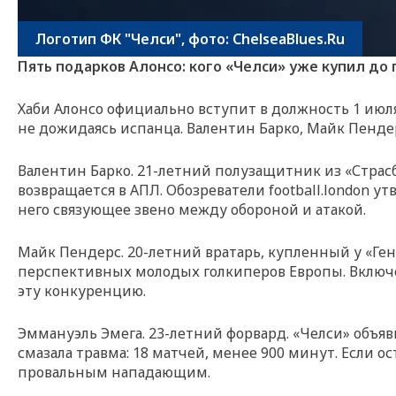
Логотип ФК "Челси", фото: ChelseaBlues.Ru
Пять подарков Алонсо: кого «Челси» уже купил до
Хаби Алонсо официально вступит в должность 1 июля.
не дожидаясь испанца. Валентин Барко, Майк Пенде
Валентин Барко. 21-летний полузащитник из «Страсб
возвращается в АПЛ. Обозреватели football.london у
него связующее звено между обороной и атакой.
Майк Пендерс. 20-летний вратарь, купленный у «Генка
перспективных молодых голкиперов Европы. Включён
эту конкуренцию.
Эммануэль Эмега. 23-летний форвард. «Челси» объяв
смазала травма: 18 матчей, менее 900 минут. Если 
провальным нападающим.