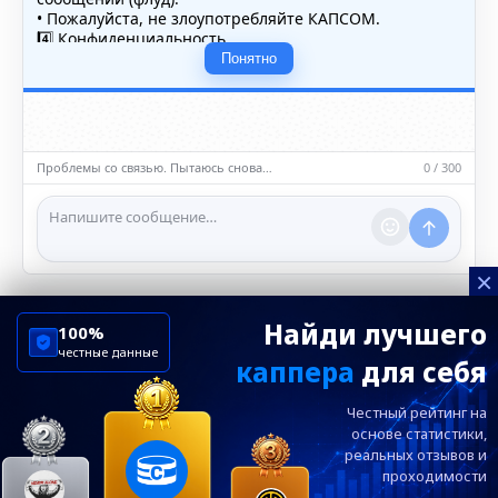
• Пожалуйста, не злоупотребляйте КАПСОМ.
4️⃣ Конфиденциальность
• Не публикуйте личные данные — свои или чужие
Понятно
(телефоны, адреса, документы).
5️⃣ Уместность контента
• Обсуждайте темы, соответствующие тематике чата.
• Запрещён шок-контент, материалы 18+ и призывы к
насилию.
Проблемы со связью. Пытаюсь снова…
0 / 300
ℹ️ Модераторы и администраторы вправе удалять
сообщения и ограничивать доступ к чату при
нарушении правил.
×
Найди лучшего
100%
честные данные
каппера
для себя
ChelseaBluesRu
ФК Челси
Честный рейтинг на
Посетителям
Информация
основе статистики,
реальных
отзывов и
проходимости
Ежевечерний дайджест главных новостей от