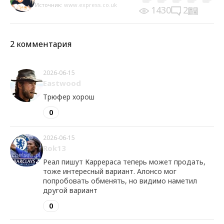
Источник:
www.express.co.uk
1430
2
2 комментария
2026-06-15
Eastwood
Трюфер хорош
0
2026-06-15
Rok13
Реал пишут Каррераса теперь может продать,
тоже интересный вариант. Алонсо мог
попробовать обменять, но видимо наметил
другой вариант
0