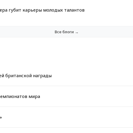
мера губит карьеры молодых талантов
Все блоги →
ей британской награды
 чемпионатов мира
»