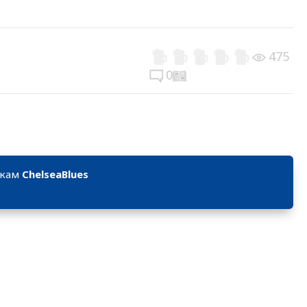
475
0
икам
ChelseaBlues