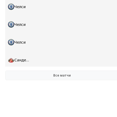
Челси
Челси
Челси
Сандерленд
Все матчи