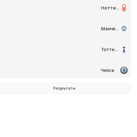
Ноттингем Форест
Манчестер Сити
Тоттенхэм
Челси
Результаты