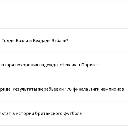
 Тодде Боэли и Бехдаде Эгбали?
вратаря похоронил надежды «Челси» в Париже
риде: Результаты жеребьевки 1/8 финала Лиги чемпионов
льтат в истории британского футбола