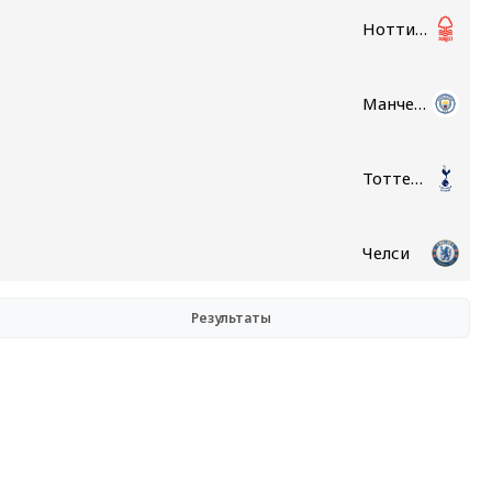
Ноттингем Форест
Манчестер Сити
Тоттенхэм
Челси
Результаты