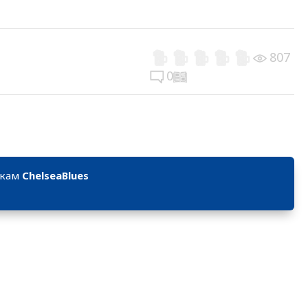
807
0
икам
ChelseaBlues