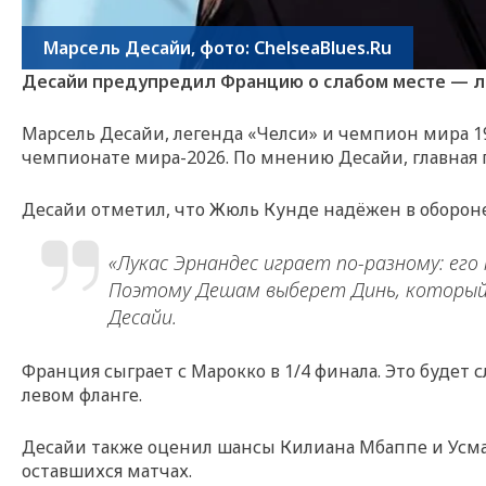
Марсель Десайи, фото: ChelseaBlues.Ru
Десайи предупредил Францию о слабом месте — л
Марсель Десайи, легенда «Челси» и чемпион мира 1
чемпионате мира-2026. По мнению Десайи, главная
Десайи отметил, что Жюль Кунде надёжен в обороне
«Лукас Эрнандес играет по-разному: ег
Поэтому Дешам выберет Динь, который в
Десайи.
Франция сыграет с Марокко в 1/4 финала. Это будет
левом фланге.
Десайи также оценил шансы Килиана Мбаппе и Усман
оставшихся матчах.