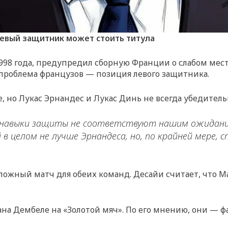
евый защитник может стоить титула
998 года, предупредил сборную Франции о слабом мест
 проблема французов — позиция левого защитника.
, но Лукас Эрнандес и Лукас Динь не всегда убедитель
о навыки защиты не соответствуют нашим ожиданиям
 целом не лучше Эрнандеса, но, по крайней мере, с
 сложный матч для обеих команд. Десайи считает, что 
а Дембеле на «Золотой мяч». По его мнению, они — фа