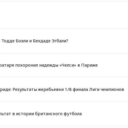
 Тодде Боэли и Бехдаде Эгбали?
вратаря похоронил надежды «Челси» в Париже
риде: Результаты жеребьевки 1/8 финала Лиги чемпионов
льтат в истории британского футбола