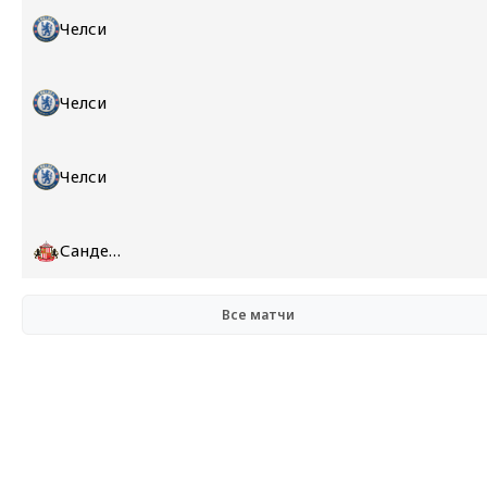
Челси
Челси
Челси
Сандерленд
Все матчи