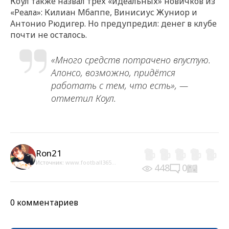
Коул также назвал трёх «идеальных» новичков из
«Реала»: Килиан Мбаппе, Винисиус Жуниор и
Антонио Рюдигер. Но предупредил: денег в клубе
почти не осталось.
«Много средств потрачено впустую.
Алонсо, возможно, придётся
работать с тем, что есть», —
отметил Коул.
Ron21
Источник:
www.football365...
448
0
0 комментариев