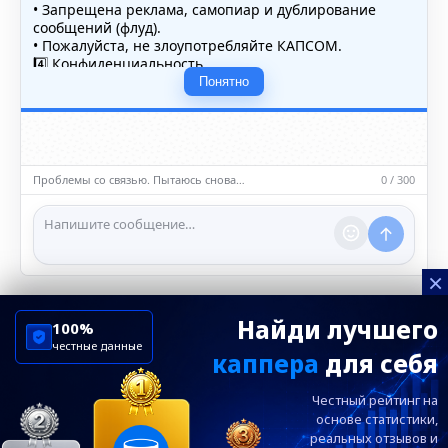
• Запрещена реклама, самопиар и дублирование
сообщений (флуд).
• Пожалуйста, не злоупотребляйте КАПСОМ.
4️⃣ Конфиденциальность
• Не публикуйте личные данные — свои или чужие
Понятно
(телефоны, адреса, документы).
5️⃣ Уместность контента
• Обсуждайте темы, соответствующие тематике чата.
• Запрещён шок-контент, материалы 18+ и призывы к
насилию.
Проблемы со связью. Пытаюсь снова…
0 / 300
ℹ️ Модераторы и администраторы вправе удалять
сообщения и ограничивать доступ к чату при
нарушении правил.
×
Найди лучшего
100%
честные данные
каппера
для себя
ChelseaBluesRu
ФК Челси
Честный рейтинг на
Посетителям
Информация
основе статистики,
реальных
отзывов и