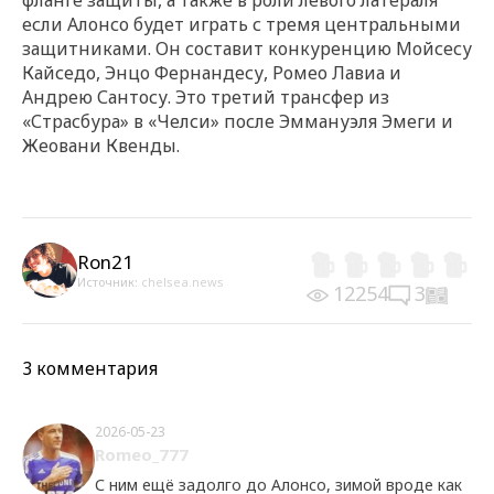
если Алонсо будет играть с тремя центральными
защитниками. Он составит конкуренцию Мойсесу
Кайседо, Энцо Фернандесу, Ромео Лавиа и
Андрею Сантосу. Это третий трансфер из
«Страсбура» в «Челси» после Эммануэля Эмеги и
Жеовани Квенды.
Ron21
Источник:
chelsea.news
12254
3
3 комментария
2026-05-23
Romeo_777
С ним ещё задолго до Алонсо, зимой вроде как