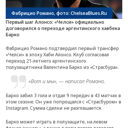
Фабрицио Романо, фото: ChelseaBlues.Ru
Первый шаг Алонсо: «Челси» официально
договорился о переходе аргентинского хавбека
Барко
Фабрицио Романо подтвердил первый трансфер
«Челси» в эпоху Хаби Алонсо. Клуб согласовал
переход 21-летнего аргентинского
полузащитника Валентина Барко из «Страсбура».
«Вот и мы», — написал Романо.
Барко забил 3 гола и отдал 9 передач в 43 матчах в
этом сезоне. Он уже попрощался с «Страсбуром» в
Instagram. Сумма сделки не разглашается.
Барко может играть в полузащите, на левом
фланге защиты, а также в роли левого латераля