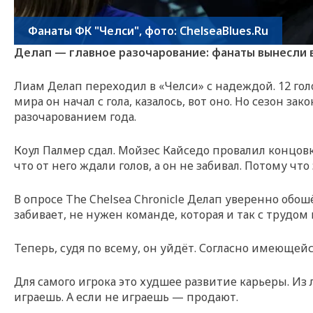
Фанаты ФК "Челси", фото: ChelseaBlues.Ru
Делап — главное разочарование: фанаты вынесли 
Лиам Делап переходил в «Челси» с надеждой. 12 гол
мира он начал с гола, казалось, вот оно. Но сезон з
разочарованием года.
Коул Палмер сдал. Мойзес Кайседо провалил концов
что от него ждали голов, а он не забивал. Потому что
В опросе The Chelsea Chronicle Делап уверенно обош
забивает, не нужен команде, которая и так с трудом
Теперь, судя по всему, он уйдёт. Согласно имеющей
Для самого игрока это худшее развитие карьеры. Из
играешь. А если не играешь — продают.