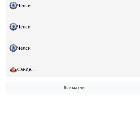
Челси
Челси
Челси
Сандерленд
Все матчи