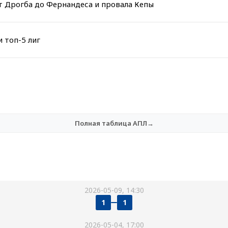
т Дрогба до Фернандеса и провала Кепы
 топ-5 лиг
Полная таблица АПЛ→
2026-05-09, 14:30
1
1
2026-05-04, 17:00