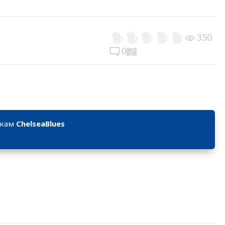
350
0
икам
ChelseaBlues