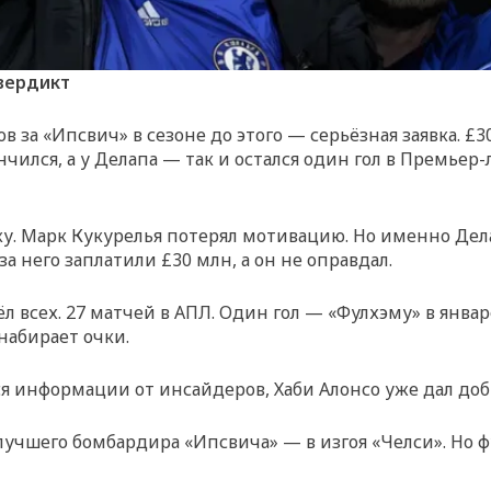
вердикт
ов за «Ипсвич» в сезоне до этого — серьёзная заявка.
акончился, а у Делапа — так и остался один гол в Премье
ку. Марк Кукурелья потерял мотивацию. Но именно Де
 за него заплатили £30 млн, а он не оправдал.
ёл всех. 27 матчей в АПЛ. Один гол — «Фулхэму» в янва
 набирает очки.
ся информации от инсайдеров, Хаби Алонсо уже дал доб
 лучшего бомбардира «Ипсвича» — в изгоя «Челси». Но 