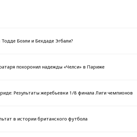
 Тодде Боэли и Бехдаде Эгбали?
вратаря похоронил надежды «Челси» в Париже
риде: Результаты жеребьевки 1/8 финала Лиги чемпионов
льтат в истории британского футбола