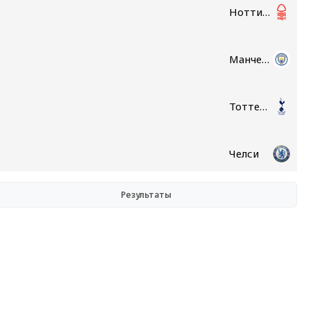
Ноттингем Форест
Манчестер Сити
Тоттенхэм
Челси
Результаты