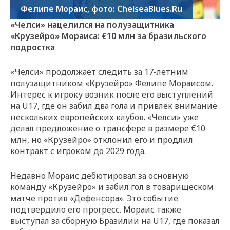
Фелипе Мораис, фото: ChelseaBlues.Ru
«Челси» нацелился на полузащитника
«Крузейро» Мораиса: €10 млн за бразильского
подростка
«Челси» продолжает следить за 17-летним
полузащитником «Крузейро» Фелипе Мораисом.
Интерес к игроку возник после его выступлений
на U17, где он забил два гола и привлёк внимание
нескольких европейских клубов. «Челси» уже
делал предложение о трансфере в размере €10
млн, но «Крузейро» отклонил его и продлил
контракт с игроком до 2029 года.
Недавно Мораис дебютировал за основную
команду «Крузейро» и забил гол в товарищеском
матче против «Дефенсора». Это событие
подтвердило его прогресс. Мораис также
выступал за сборную Бразилии на U17, где показал