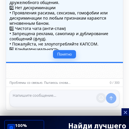
дружелюбного общения.
2️⃣ Нет дискриминации
• Проявления расизма, сексизма, гомофобии или
дискриминации по любым признакам караются
мгновенным баном.
3️⃣ Чистота чата (анти-спам)
• Запрещена реклама, самопиар и дублирование
сообщений (флуд).
• Пожалуйста, не злоупотребляйте КАПСОМ.
4️⃣ Конфиденциальность
• Не публикуйте личные данные — свои или чужие
Понятно
(телефоны, адреса, документы).
5️⃣ Уместность контента
• Обсуждайте темы, соответствующие тематике чата.
• Запрещён шок-контент, материалы 18+ и призывы к
насилию.
Проблемы со связью. Пытаюсь снова…
0 / 300
ℹ️ Модераторы и администраторы вправе удалять
сообщения и ограничивать доступ к чату при
нарушении правил.
×
Найди лучшего
100%