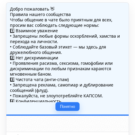
Добро пожаловать 👋
Правила нашего сообщества
Чтобы общение в чате было приятным для всех,
просим вас соблюдать следующие нормы:
1️⃣ Взаимное уважение
• Запрещены любые формы оскорблений, хамства и
перехода на личности.
• Соблюдайте базовый этикет — мы здесь для
дружелюбного общения.
2️⃣ Нет дискриминации
• Проявления расизма, сексизма, гомофобии или
дискриминации по любым признакам караются
мгновенным баном.
3️⃣ Чистота чата (анти-спам)
• Запрещена реклама, самопиар и дублирование
сообщений (флуд).
• Пожалуйста, не злоупотребляйте КАПСОМ.
4️⃣ Конфиденциальность
• Не публикуйте личные данные — свои или чужие
Понятно
(телефоны, адреса, документы).
5️⃣ Уместность контента
• Обсуждайте темы, соответствующие тематике чата.
• Запрещён шок-контент, материалы 18+ и призывы к
насилию.