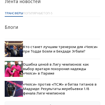
Лента новостей
ТРАНСФЕРЫ
ПОПУЛЯРНЫЕ
ТОП-5
Блоги
Кто станет лучшим тренером для «Челси»
при Тодде Боэли и Бехдаде Эгбали?
Ошибка ценой в Лигу чемпионов: как
выбор вратаря похоронил надежды
«Челси» в Париже
«Челси» против «ПСЖ» и битва титанов в
Мадриде: Результаты жеребьевки 1/8
финала Лиги чемпионов