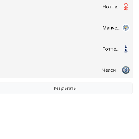
Ноттингем Форест
Манчестер Сити
Тоттенхэм
Челси
Результаты