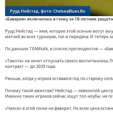
Рууд Нейстад, фото: ChelseaBlues.Ru
«Бавария» включилась в гонку за 18-летним защитн
Рууд Нейстад — имя, которое этой осенью могут вы
матчей во всех турнирах, гол и передача. И теперь 
По данным TEAMtalk, в списке претендентов — «Бава
«Твенте» не хочет отпускать своего воспитанника.
контракт — до 2029 года.
Раньше, когда у игрока оставался год по старому со
Почему такой ажиотаж? Нейстад — левоногий центра
Именно таких игроков сейчас ищут топ-клубы: не го
«Челси» в этой гонке не фаворит. Но если цена ост