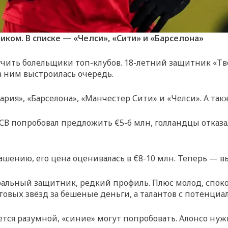
иком. В списке — «Челси», «Сити» и «Барселона»
учить болельщики топ-клубов. 18-летний защитник «Тв
за ним выстроилась очередь.
рия», «Барселона», «Манчестер Сити» и «Челси». А так
 ПСВ попробовал предложить €5-6 млн, голландцы отка
глашению, его цена оценивалась в €8-10 млн. Теперь — в
льный защитник, редкий профиль. Плюс молод, спокоен
товых звёзд за бешеные деньги, а талантов с потенци
анется разумной, «синие» могут попробовать. Алонсо 