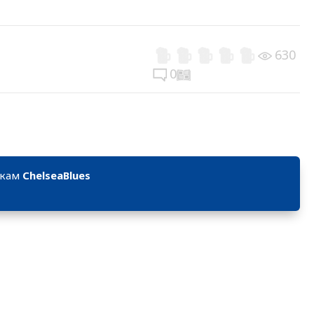
630
0
икам
ChelseaBlues