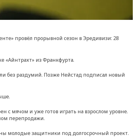
енте» провёл прорывной сезон в Эредивизи: 28
же «Айнтрахт» из Франкфурта.
зали без раздумий. Позже Нейстад подписал новый
ыше.
 с мячом и уже готов играть на взрослом уровне.
алом перепродажи.
нужны молодые защитники под долгосрочный проект.