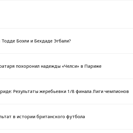
 Тодде Боэли и Бехдаде Эгбали?
вратаря похоронил надежды «Челси» в Париже
риде: Результаты жеребьевки 1/8 финала Лиги чемпионов
льтат в истории британского футбола