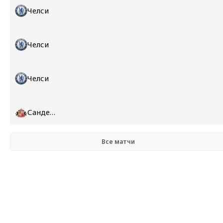
Челси
Челси
Челси
Сандерленд
Все матчи