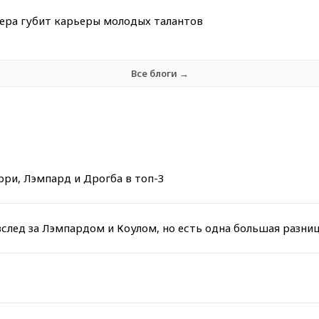
мера губит карьеры молодых талантов
Все блоги →
рри, Лэмпард и Дрогба в топ-3
след за Лэмпардом и Коулом, но есть одна большая разни