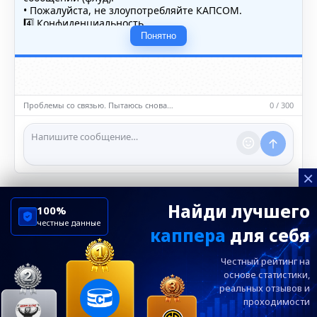
• Пожалуйста, не злоупотребляйте КАПСОМ.
4️⃣ Конфиденциальность
• Не публикуйте личные данные — свои или чужие
Понятно
(телефоны, адреса, документы).
5️⃣ Уместность контента
• Обсуждайте темы, соответствующие тематике чата.
• Запрещён шок-контент, материалы 18+ и призывы к
насилию.
Проблемы со связью. Пытаюсь снова…
0 / 300
ℹ️ Модераторы и администраторы вправе удалять
сообщения и ограничивать доступ к чату при
нарушении правил.
×
Найди лучшего
100%
честные данные
каппера
для себя
ChelseaBluesRu
ФК Челси
Честный рейтинг на
Посетителям
Информация
основе статистики,
реальных
отзывов и
проходимости
Ежевечерний дайджест главных новостей от