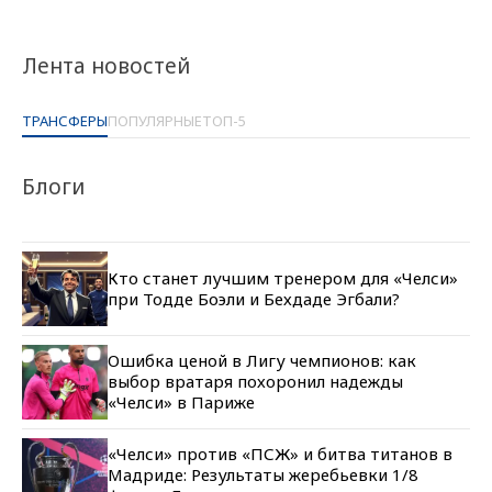
Лента новостей
ТРАНСФЕРЫ
ПОПУЛЯРНЫЕ
ТОП-5
Блоги
Кто станет лучшим тренером для «Челси»
при Тодде Боэли и Бехдаде Эгбали?
Ошибка ценой в Лигу чемпионов: как
выбор вратаря похоронил надежды
«Челси» в Париже
«Челси» против «ПСЖ» и битва титанов в
Мадриде: Результаты жеребьевки 1/8