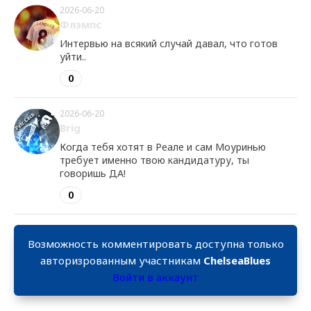
2026-06-20
Флэмпс
Интервью на всякий случай давал, что готов
уйти..
0
2026-06-20
Brig
Когда тебя хотят в Реале и сам Моуринью
требует именно твою кандидатуру, ты
говоришь ДА!
0
Возможность комментировать доступна только
авторизрованным участникам
ChelseaBlues
Войти в аккаунт