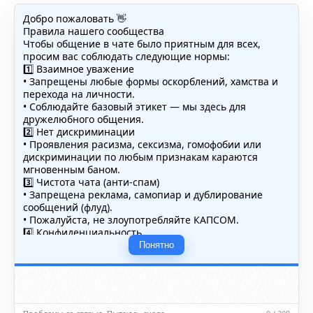
Добро пожаловать 👋
Правила нашего сообщества
Чтобы общение в чате было приятным для всех,
просим вас соблюдать следующие нормы:
1️⃣ Взаимное уважение
• Запрещены любые формы оскорблений, хамства и
перехода на личности.
• Соблюдайте базовый этикет — мы здесь для
дружелюбного общения.
2️⃣ Нет дискриминации
• Проявления расизма, сексизма, гомофобии или
дискриминации по любым признакам караются
мгновенным баном.
3️⃣ Чистота чата (анти-спам)
• Запрещена реклама, самопиар и дублирование
сообщений (флуд).
• Пожалуйста, не злоупотребляйте КАПСОМ.
4️⃣ Конфиденциальность
• Не публикуйте личные данные — свои или чужие
Понятно
(телефоны, адреса, документы).
5️⃣ Уместность контента
• Обсуждайте темы, соответствующие тематике чата.
• Запрещён шок-контент, материалы 18+ и призывы к
насилию.