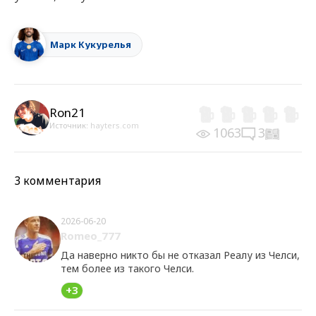
Марк Кукурелья
Ron21
Источник:
hayters.com
1063
3
3 комментария
2026-06-20
Romeo_777
Да наверно никто бы не отказал Реалу из Челси,
тем более из такого Челси.
+3