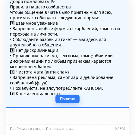
Добро пожаловать 👋
Правила нашего сообщества
Чтобы общение в чате было приятным для всех,
просим вас соблюдать следующие нормы:
1️⃣ Взаимное уважение
• Запрещены любые формы оскорблений, хамства и
перехода на личности.
• Соблюдайте базовый этикет — мы здесь для
дружелюбного общения.
2️⃣ Нет дискриминации
• Проявления расизма, сексизма, гомофобии или
дискриминации по любым признакам караются
мгновенным баном.
3️⃣ Чистота чата (анти-спам)
• Запрещена реклама, самопиар и дублирование
сообщений (флуд).
• Пожалуйста, не злоупотребляйте КАПСОМ.
4️⃣ Конфиденциальность
• Не публикуйте личные данные — свои или чужие
Понятно
(телефоны, адреса, документы).
5️⃣ Уместность контента
• Обсуждайте темы, соответствующие тематике чата.
• Запрещён шок-контент, материалы 18+ и призывы к
насилию.
Проблемы со связью. Пытаюсь снова…
0 / 300
ℹ️ Модераторы и администраторы вправе удалять