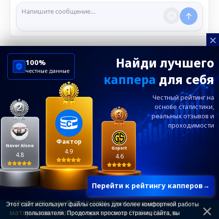
сообщения и ограничивать доступ к чату при
нарушении правил.
×
Найди лучшего
100%
честные данные
каппера
для себя
ChelseaBluesRu
ФК Челси
Честный рейтинг на
Посетителям
Информация
основе статистики,
реальных
отзывов и
проходимости
Ежевечерний дайджест главных новостей от
редакции ChelseaBlues.ru — подписывайтесь!
Фактор
Never Alone
Gsport
4.9
4.8
4.6
Перейти к рейтингу капперов
→
«ChelseaBlues.ru © 2010-2026. При использовании
Этот сайт использует файлы cookies для более комфортной работы
материалов сайта, гиперссылка на Chelseablues.ru
пользователя. Продолжая просмотр страниц сайта, вы