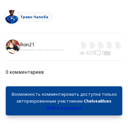
Трево Чалоба
Ron21
Источник:
www.thechelseac...
625
0
0 комментариев
Возможность комментировать доступна только
авторизрованным участникам
ChelseaBlues
Войти в аккаунт