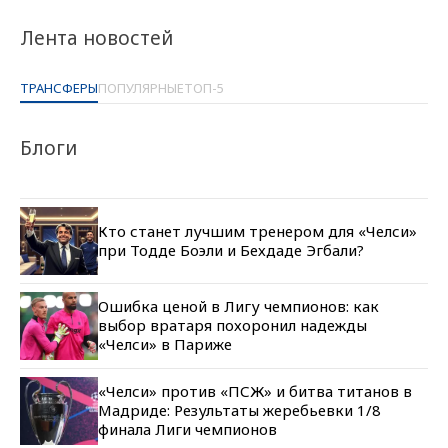
Лента новостей
ТРАНСФЕРЫ
ПОПУЛЯРНЫЕ
ТОП-5
Блоги
Кто станет лучшим тренером для «Челси»
при Тодде Боэли и Бехдаде Эгбали?
Ошибка ценой в Лигу чемпионов: как
выбор вратаря похоронил надежды
«Челси» в Париже
«Челси» против «ПСЖ» и битва титанов в
Мадриде: Результаты жеребьевки 1/8
финала Лиги чемпионов