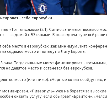
антировать себе еврокубки
над «Тоттенхэмом» (2:1). Синие занимают восьмое мес
н» — седьмой с 53 очками. В последнем туре всё решит
т себе место в еврокубках (как минимум Лига конферен
на седьмое место и попадут в Лигу Европы.
53 очка. Тогда сильные могут финишировать восьмыми,
ся на девятое место и останется без еврокубков.
вятое место (или ниже). «Черные коты» обойдут их, и 
 мотивирован. «Ливерпуль» уже не борется за высокие
обен оказать услугу, если обыграет «Брайтон». «Челси