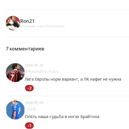
Ron21
Источник:
www.thechelseac...
7 комментариев
2026-05-20
Alexandro_Pato
Лига Европы норм вариант, а ЛК нафиг не нужна
-2
2026-05-20
Граф
Опять наша судьба в ногах Брайтона
-1