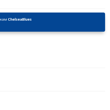
икам
ChelseaBlues