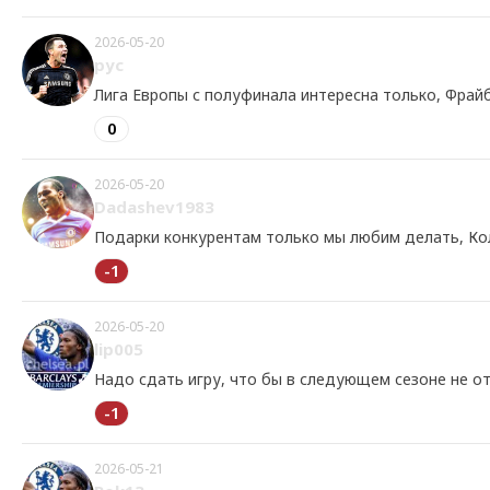
2026-05-20
рус
Лига Европы с полуфинала интересна только, Фрай
0
2026-05-20
Dadashev1983
Подарки конкурентам только мы любим делать, Ко
-1
2026-05-20
lip005
Надо сдать игру, что бы в следующем сезоне не отв
-1
2026-05-21