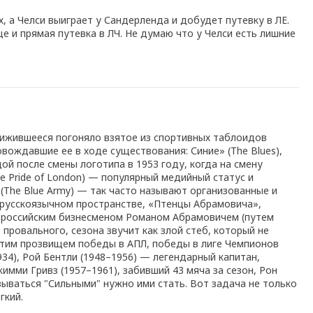
 а Челси выиграет у Сандерленда и добудет путевку в ЛЕ.
е и прямая путевка в ЛЧ. Не думаю что у Челси есть лишние
рижившееся погоняло взятое из спортивных таблоидов
вождавшие ее в ходе существования: Синие» (The Blues),
дой после смены логотипа в 1953 году, когда на смену
e Pride of London) — популярный медийный статус и
(The Blue Army) — так часто называют организованные и
 русскоязычном пространстве, «Птенцы Абрамовича»,
ба российским бизнесменом Романом Абрамовичем (путем
 провального, сезона звучит как злой стеб, который не
а этим прозвищем победы в АПЛ, победы в лиге Чемпионов
934), Рой Бентли (1948–1956) — легендарный капитан,
имми Гривз (1957–1961), забивший 43 мяча за сезон, Рон
ываться "Сильными" нужно ими стать. Вот задача не только
гкий.