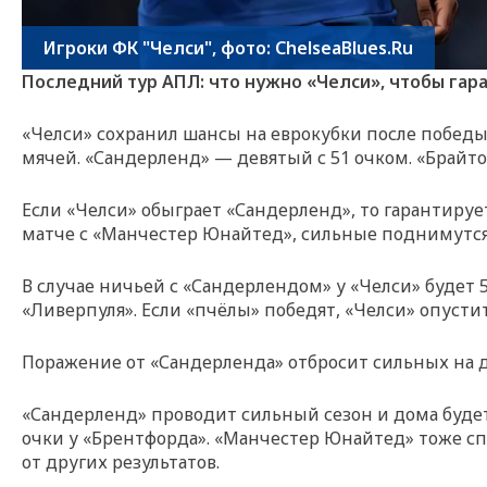
Игроки ФК "Челси", фото: ChelseaBlues.Ru
Последний тур АПЛ: что нужно «Челси», чтобы гар
«Челси» сохранил шансы на еврокубки после победы 
мячей. «Сандерленд» — девятый с 51 очком. «Брайто
Если «Челси» обыграет «Сандерленд», то гарантируе
матче с «Манчестер Юнайтед», сильные поднимутся 
В случае ничьей с «Сандерлендом» у «Челси» будет 
«Ливерпуля». Если «пчёлы» победят, «Челси» опустит
Поражение от «Сандерленда» отбросит сильных на де
«Сандерленд» проводит сильный сезон и дома будет
очки у «Брентфорда». «Манчестер Юнайтед» тоже спос
от других результатов.