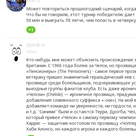
Rok13
Может повториться прошлогодний сценарий, когда 
Что бы не говорили, этот турнир победителю дает 
50 млн и выиграть ЛЕ легче, чем попасть в четверк
+1
2026-05-21
Ikho
Кто-нибудь мне может объяснить происхождение эп
Британии. С 1966 года болею за Челси, но прозвищ
«Пенсионеры» (The Pensioners) - самое первое проз
ветерану пришел знаменитый геральдический лев с 
прозвище среди болельщиков, подчеркивающее успе
выездные группы фанатов клуба. Есть даже ирони
«Челски» (Chelski) — ироничное прозвище, придум
добавления славянского суффикса «-ски»). На мой в
добавляет команде ни уверенности, ни гордости, н
и.т.д. "Синими" были и остаются Терри, Дрогба, Че
который привел «Челси» к самому первому чемпионс
Харрис — защитник-костолом по прозвищу «Чоппер»
Хаби Алонсо, но каждого игрока и каждого болельщи