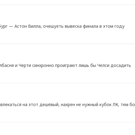
бург — Астон Вилла, очешуеть вывеска финала в этом году
лбасня и Черти синхронно проиграют лишь бы Челси досадить
лекаться на этот дешёвый, нахрен не нужный кубок ЛК, тем бол