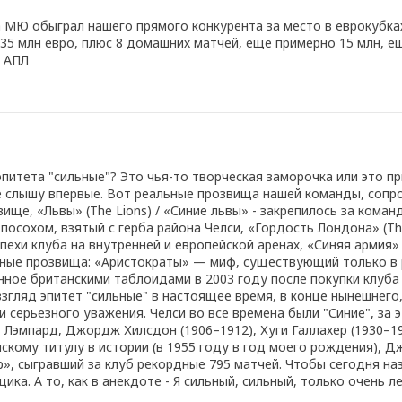
МЮ обыграл нашего прямого конкурента за место в еврокубках,
35 млн евро, плюс 8 домашних матчей, еще примерно 15 млн, ещ
у АПЛ
итета "сильные"? Это чья-то творческая заморочка или это п
е слышу впервые. Вот реальные прозвища нашей команды, сопро
вище, «Львы» (The Lions) / «Синие львы» - закрепилось за коман
посохом, взятый с герба района Челси, «Гордость Лондона» (Th
хи клуба на внутренней и европейской аренах, «Синяя армия» 
чные прозвища: «Аристократы» — миф, существующий только в
анное британскими таблоидами в 2003 году после покупки клу
згляд эпитет "сильные" в настоящее время, в конце нынешнего,
и серьезного уважения. Челси во все времена были "Синие", з
х, Лэмпард, Джордж Хилсдон (1906–1912), Хуги Галлахер (1930–1
кому титулу в истории (в 1955 году в год моего рождения), Дж
, сыгравший за клуб рекордные 795 матчей. Чтобы сегодня наз
ка. А то, как в анекдоте - Я сильный, сильный, только очень ле