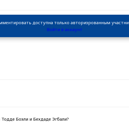
мментировать доступна только авторизрованным участн
Войти в аккаунт
 Тодде Боэли и Бехдаде Эгбали?