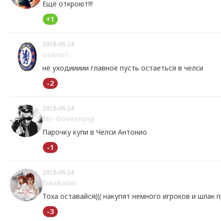
Ещё откроют!!!
+1
2018-06-24
osivori
не уходиииии главное пусть остаеться в челси
-2
2018-06-24
Mr-Governing
Парочку купи в Челси Антонио
-1
2018-06-24
DanBalan
Тоха оставайся((( накупят немного игроков и шлак
-3