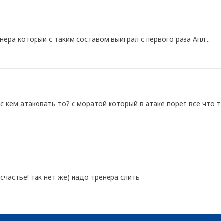
нера который с таким составом выиграл с первого раза Апл...
с кем атаковать то? с моратой который в атаке порет все что
счастье! так нет же) надо тренера слить