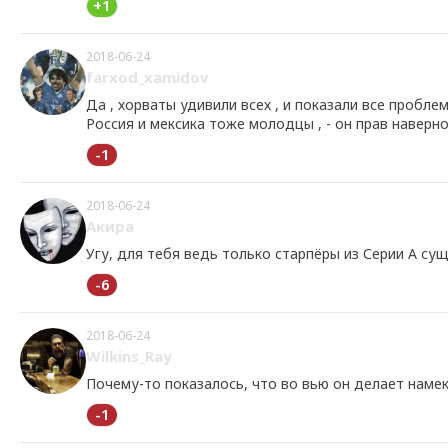
+1
2018-06-24
farxod_xamidov
Да , хорваты удивили всех , и показали все проблем
Россия и мексика тоже молодцы , - он прав наверн
-1
2018-06-24
Акира
Угу, для тебя ведь только старпёры из Серии А су
-6
2018-06-24
Wilkins_Ray
Почему-то показалось, что во вью он делает намек
-1