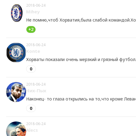
2018-06-24
Mihey
Не помню,чтоб Хорватия,была слабой командой.Хо
+2
2018-06-24
Konte
Хорваты показали очень мерзкий и грязный футбол
0
2018-06-24
Чих-Пых
Наконец- то глаза открылись на то,что кроме Лева
0
2018-06-24
Alecs