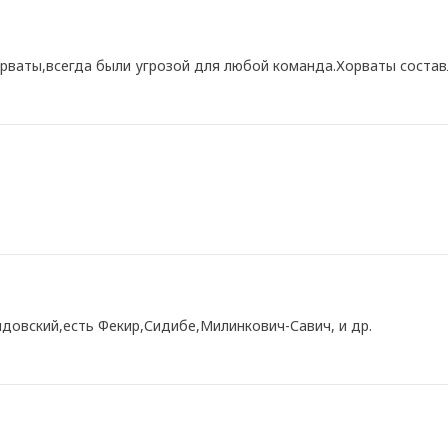
рваты,всегда были угрозой для любой команда.Хорваты состав
.
ндовский,есть Фекир,Сидибе,Милинкович-Савич, и др.