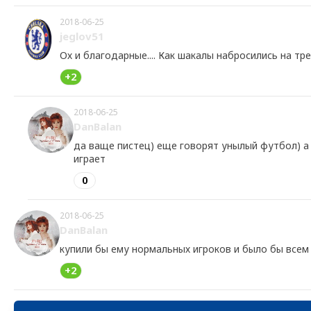
2018-06-25
jeglov51
Ох и благодарные.... Как шакалы набросились на тре
+2
2018-06-25
DanBalan
да ваще пистец) еще говорят унылый футбол) а 
играет
0
2018-06-25
DanBalan
купили бы ему нормальных игроков и было бы всем 
+2