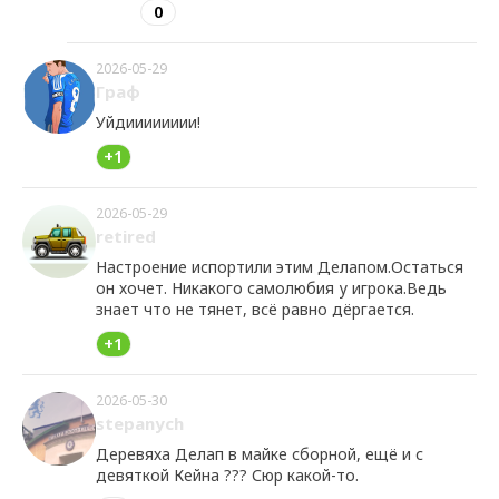
0
2026-05-29
Граф
Уйдииииииии!
+1
2026-05-29
retired
Настроение испортили этим Делапом.Остаться
он хочет. Никакого самолюбия у игрока.Ведь
знает что не тянет, всё равно дёргается.
+1
2026-05-30
stepanych
Деревяха Делап в майке сборной, ещё и с
девяткой Кейна ??? Сюр какой-то.