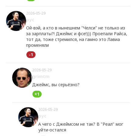
2026-05-29
рус
Ой-вэй, а кто в нынешнем "Челси" не только из
за зарплаты?! Джеймс и фсе!))) Проепали Райса,
тот да, тоже стремился, на гамно это Лавиа
променяли
-1
2026-05-29
grimtm
Джеймс, вы серьёзно?
+1
2026-05-29
рус
А чего с Джеймсом не так? В "Реал" мог
уйти-остался