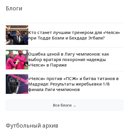
Блоги
Кто станет лучшим тренером для «Челси»
при Тодде Боэли и Бехдаде Эгбали?
Ошибка ценой в Лигу чемпионов: как
выбор вратаря похоронил надежды
«Челси» в Париже
«Челси» против «ПСЖ» и битва титанов в
Мадриде: Результаты жеребьевки 1/8
финала Лиги чемпионов
Все блоги →
Футбольный архив