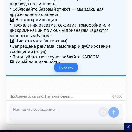
перехода на личности.
• Соблюдайте базовый этикет — мы здесь для
дружелюбного общения.
2️⃣ Нет дискриминации
• Проявления расизма, сексизма, гомофобии или
дискриминации по любым признакам караются
мгновенным баном.
3️⃣ Чистота чата (анти-спам)
• Запрещена реклама, самопиар и дублирование
сообщений (флуд).
• Пожалуйста, не злоупотребляйте КАПСОМ.
4️⃣ Конфиденциальность
• Не публикуйте личные данные — свои или чужие
Понятно
(телефоны, адреса, документы).
5️⃣ Уместность контента
• Обсуждайте темы, соответствующие тематике чата.
• Запрещён шок-контент, материалы 18+ и призывы к
насилию.
Проблемы со связью. Пытаюсь снова…
0 / 300
ℹ️ Модераторы и администраторы вправе удалять
сообщения и ограничивать доступ к чату при
нарушении правил.
×