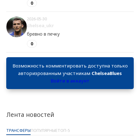
0
2026-05-30
chelsea_ukr
бревно в печку
0
Возможность комментировать доступна только
авторизрованным участникам
ChelseaBlues
Войти в аккаунт
Лента новостей
ТРАНСФЕРЫ
ПОПУЛЯРНЫЕ
ТОП-5