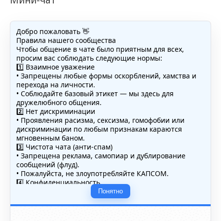
Добро пожаловать 👋
Правила нашего сообщества
Чтобы общение в чате было приятным для всех,
просим вас соблюдать следующие нормы:
1️⃣ Взаимное уважение
• Запрещены любые формы оскорблений, хамства и
перехода на личности.
• Соблюдайте базовый этикет — мы здесь для
дружелюбного общения.
2️⃣ Нет дискриминации
• Проявления расизма, сексизма, гомофобии или
дискриминации по любым признакам караются
мгновенным баном.
3️⃣ Чистота чата (анти-спам)
• Запрещена реклама, самопиар и дублирование
сообщений (флуд).
• Пожалуйста, не злоупотребляйте КАПСОМ.
4️⃣ Конфиденциальность
• Не публикуйте личные данные — свои или чужие
Понятно
(телефоны, адреса, документы).
5️⃣ Уместность контента
• Обсуждайте темы, соответствующие тематике чата.