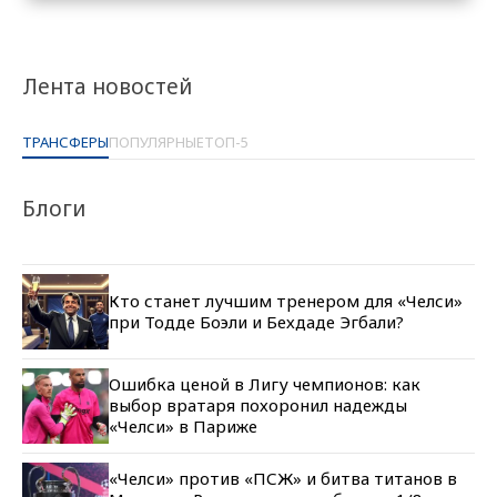
Лента новостей
ТРАНСФЕРЫ
ПОПУЛЯРНЫЕ
ТОП-5
Блоги
Кто станет лучшим тренером для «Челси»
при Тодде Боэли и Бехдаде Эгбали?
Ошибка ценой в Лигу чемпионов: как
выбор вратаря похоронил надежды
«Челси» в Париже
«Челси» против «ПСЖ» и битва титанов в