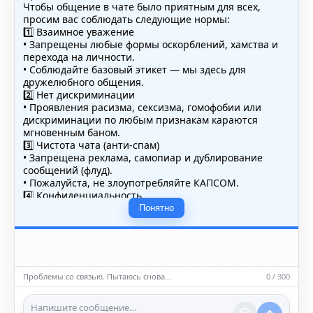
Чтобы общение в чате было приятным для всех,
просим вас соблюдать следующие нормы:
1️⃣ Взаимное уважение
• Запрещены любые формы оскорблений, хамства и
перехода на личности.
• Соблюдайте базовый этикет — мы здесь для
дружелюбного общения.
2️⃣ Нет дискриминации
• Проявления расизма, сексизма, гомофобии или
дискриминации по любым признакам караются
мгновенным баном.
3️⃣ Чистота чата (анти-спам)
• Запрещена реклама, самопиар и дублирование
сообщений (флуд).
• Пожалуйста, не злоупотребляйте КАПСОМ.
4️⃣ Конфиденциальность
• Не публикуйте личные данные — свои или чужие
Понятно
(телефоны, адреса, документы).
5️⃣ Уместность контента
• Обсуждайте темы, соответствующие тематике чата.
• Запрещён шок-контент, материалы 18+ и призывы к
насилию.
Проблемы со связью. Пытаюсь снова…
0 / 300
ℹ️ Модераторы и администраторы вправе удалять
сообщения и ограничивать доступ к чату при
нарушении правил.