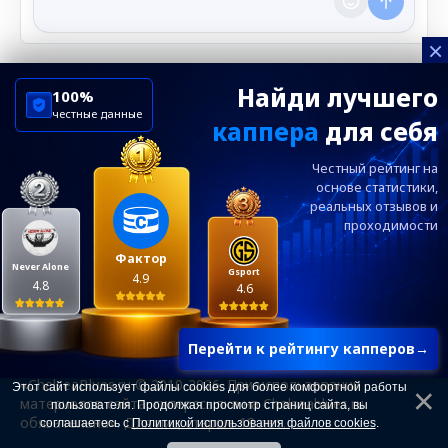
×
Найди лучшего
100%
честные данные
каппера
для себя
ChelseaBluesRu
ФК Челси
Честный рейтинг на
Посетителям
Информация
основе статистики,
реальных
отзывов и
проходимости
Ежевечерний дайджест главных новостей от
редакции ChelseaBlues.ru — подписывайтесь!
Фактор
Never Alone
Gsport
4.9
4.8
4.6
Перейти к рейтингу капперов
→
«ChelseaBlues.ru © 2010-2026. При использовании
Этот сайт использует файлы cookies для более комфортной работы
материалов сайта, гиперссылка на Chelseablues.ru
пользователя. Продолжая просмотр страниц сайта, вы
обязательна». Для лиц старше 18 лет.
соглашаетесь с
Политикой использования файлов cookies
.