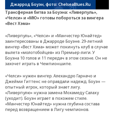
Джаррод Боуэн, фото: ChelseaBlues.Ru
Трансферная битва за Боуэна: «Ливерпуль»,
«Челси» и «МЮ» готовы побороться за вингера
«Вест Хэма»
«Ливерпуль», «Челси» и «Манчестер Юнайтед»
заинтересованы в Джарроде Боуэне. 29-летний
вингер «Вест Хэма» может покинуть клуб в случае
вылета «молотобойцев» из Премьер-лиги. У
Боуэна 10 голов и 11 передач в этом сезоне. Он не
захочет играть в Чемпионшипе.
«Челси» нужен вингер. Алехандро Гарначо и
Джейми Гиттенс не оправдали надежд. Боуэн —
опытный игрок, который знает лигу.
«Ливерпулю» нужна замена Мохамеду Салаху
(уходит). Боуэн играет в похожем стиле.
«Манчестер Юнайтед» нужна глубина состава
перед возвращением в Лигу чемпионов.