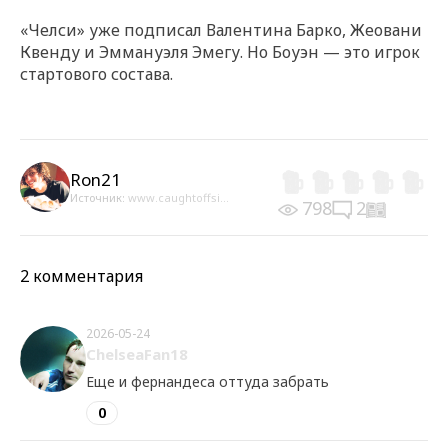
«Челси» уже подписал Валентина Барко, Жеовани
Квенду и Эммануэля Эмегу. Но Боуэн — это игрок
стартового состава.
Ron21
Источник:
www.caughtoffsi...
798
2
2 комментария
2026-05-24
ChelseaFan18
Еще и фернандеса оттуда забрать
0