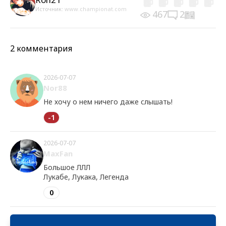
Источник:
www.championat.com
467
2
2 комментария
2026-07-07
Nor88
Не хочу о нем ничего даже слышать!
-1
2026-07-07
MaxFan
Большое ЛЛЛ
Лукабе, Лукака, Легенда
0