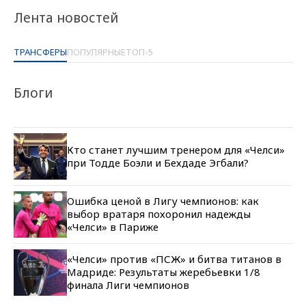
Лента новостей
ТРАНСФЕРЫ
ПОПУЛЯРНЫЕ
ТОП-5
Блоги
Кто станет лучшим тренером для «Челси»
при Тодде Боэли и Бехдаде Эгбали?
Ошибка ценой в Лигу чемпионов: как
выбор вратаря похоронил надежды
«Челси» в Париже
«Челси» против «ПСЖ» и битва титанов в
Мадриде: Результаты жеребьевки 1/8
финала Лиги чемпионов