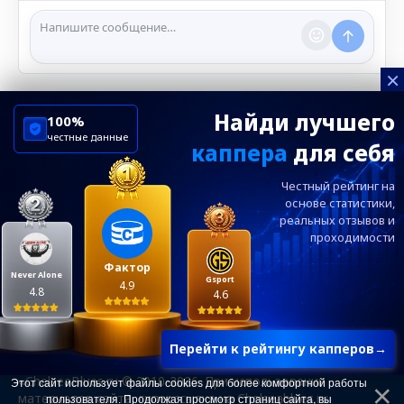
сообщения и ограничивать доступ к чату при
нарушении правил.
×
Найди лучшего
100%
честные данные
каппера
для себя
ChelseaBluesRu
ФК Челси
Честный рейтинг на
Посетителям
Информация
основе статистики,
реальных
отзывов и
проходимости
Ежевечерний дайджест главных новостей от
редакции ChelseaBlues.ru — подписывайтесь!
Фактор
Never Alone
Gsport
4.9
4.8
4.6
Перейти к рейтингу капперов
→
«ChelseaBlues.ru © 2010-2026. При использовании
Этот сайт использует файлы cookies для более комфортной работы
материалов сайта, гиперссылка на Chelseablues.ru
пользователя. Продолжая просмотр страниц сайта, вы