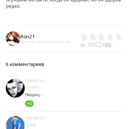
редко.
Ron21
Источник:
www.standard.co.uk
701
6
6 комментариев
2026-05-19
Акира
Пиздец...
+1
2026-05-19
Граф