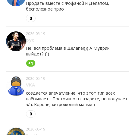
Продать вместе с Фофаной и Делапом,
бесполезное трио
0
2026-05-19
рус
Не, вся проблема в Делапе!))) А Мудрик
выйдет?!)))
+1
2026-05-19
VKA
создаётся впечатление, что этот тип всех
наёбывает... Постоянно в лазарете, но получает
з/п. Короче, хитрожопый малый )
0
2026-05-19