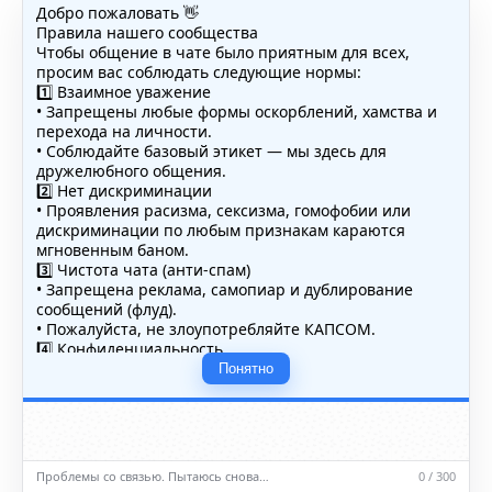
Добро пожаловать 👋
Правила нашего сообщества
Чтобы общение в чате было приятным для всех,
просим вас соблюдать следующие нормы:
1️⃣ Взаимное уважение
• Запрещены любые формы оскорблений, хамства и
перехода на личности.
• Соблюдайте базовый этикет — мы здесь для
дружелюбного общения.
2️⃣ Нет дискриминации
• Проявления расизма, сексизма, гомофобии или
дискриминации по любым признакам караются
мгновенным баном.
3️⃣ Чистота чата (анти-спам)
• Запрещена реклама, самопиар и дублирование
сообщений (флуд).
• Пожалуйста, не злоупотребляйте КАПСОМ.
4️⃣ Конфиденциальность
• Не публикуйте личные данные — свои или чужие
Понятно
(телефоны, адреса, документы).
5️⃣ Уместность контента
• Обсуждайте темы, соответствующие тематике чата.
• Запрещён шок-контент, материалы 18+ и призывы к
насилию.
Проблемы со связью. Пытаюсь снова…
0 / 300
ℹ️ Модераторы и администраторы вправе удалять