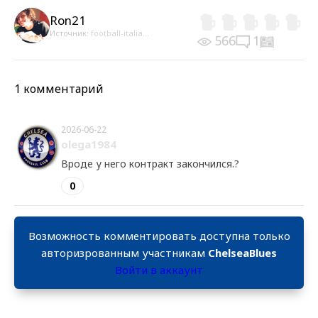
Ron21
Источник:
football-italia...
566
1
1 комментарий
2026-06-22
olega1984
Вроде у него контракт закончился.?
0
Возможность комментировать доступна только
авторизрованным участникам
ChelseaBlues
Войти в аккаунт