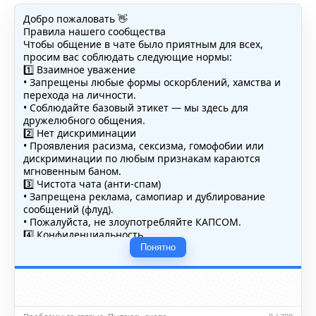
Добро пожаловать 👋
Правила нашего сообщества
Чтобы общение в чате было приятным для всех,
просим вас соблюдать следующие нормы:
1️⃣ Взаимное уважение
• Запрещены любые формы оскорблений, хамства и
перехода на личности.
• Соблюдайте базовый этикет — мы здесь для
дружелюбного общения.
2️⃣ Нет дискриминации
• Проявления расизма, сексизма, гомофобии или
дискриминации по любым признакам караются
мгновенным баном.
3️⃣ Чистота чата (анти-спам)
• Запрещена реклама, самопиар и дублирование
сообщений (флуд).
• Пожалуйста, не злоупотребляйте КАПСОМ.
4️⃣ Конфиденциальность
• Не публикуйте личные данные — свои или чужие
Понятно
(телефоны, адреса, документы).
5️⃣ Уместность контента
• Обсуждайте темы, соответствующие тематике чата.
• Запрещён шок-контент, материалы 18+ и призывы к
насилию.