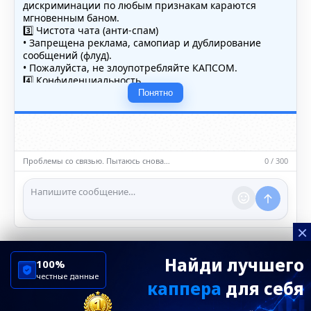
дискриминации по любым признакам караются
мгновенным баном.
3️⃣ Чистота чата (анти-спам)
• Запрещена реклама, самопиар и дублирование
сообщений (флуд).
• Пожалуйста, не злоупотребляйте КАПСОМ.
4️⃣ Конфиденциальность
• Не публикуйте личные данные — свои или чужие
Понятно
(телефоны, адреса, документы).
5️⃣ Уместность контента
• Обсуждайте темы, соответствующие тематике чата.
• Запрещён шок-контент, материалы 18+ и призывы к
насилию.
Проблемы со связью. Пытаюсь снова…
0 / 300
ℹ️ Модераторы и администраторы вправе удалять
сообщения и ограничивать доступ к чату при
нарушении правил.
×
Найди лучшего
100%
честные данные
каппера
для себя
ChelseaBluesRu
ФК Челси