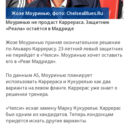
Жозе Моуринью, фото: ChelseaBlues.Ru
Моуринью не продаст Каррераса. Защитник
«Реала» остаётся в Мадриде
Жозе Моуринью принял окончательное решение
по Альваро Каррерасу. 23-летний левый защитник
не перейдёт в «Челси». Моуринью хочет оставить
его в «Реал Мадриде».
По данным AS, Моуринью планирует
использовать Каррераса и Кукурелью как два
варианта на левом фланге. Каррерас уже знает о
решении тренера.
«Челси» искал замену Марку Кукурелье. Каррерас
был одним из кандидатов. Теперь лондонцам
придётся искать другие варианты.