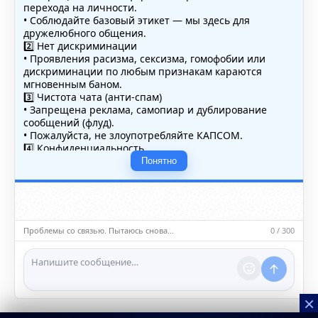
перехода на личности.
• Соблюдайте базовый этикет — мы здесь для
дружелюбного общения.
2️⃣ Нет дискриминации
• Проявления расизма, сексизма, гомофобии или
дискриминации по любым признакам караются
мгновенным баном.
3️⃣ Чистота чата (анти-спам)
• Запрещена реклама, самопиар и дублирование
сообщений (флуд).
• Пожалуйста, не злоупотребляйте КАПСОМ.
4️⃣ Конфиденциальность
• Не публикуйте личные данные — свои или чужие
Понятно
(телефоны, адреса, документы).
5️⃣ Уместность контента
• Обсуждайте темы, соответствующие тематике чата.
• Запрещён шок-контент, материалы 18+ и призывы к
насилию.
Проблемы со связью. Пытаюсь снова…
0 / 300
ℹ️ Модераторы и администраторы вправе удалять
сообщения и ограничивать доступ к чату при
нарушении правил.
×