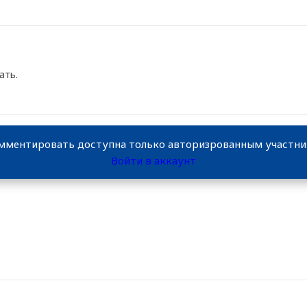
ать.
мментировать доступна только авторизрованным участн
Войти в аккаунт