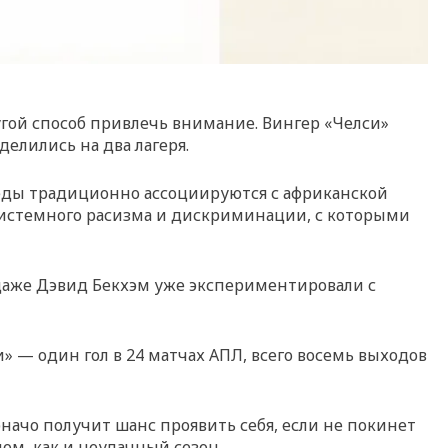
угой способ привлечь внимание. Вингер «Челси»
делились на два лагеря.
реды традиционно ассоциируются с африканской
 системного расизма и дискриминации, с которыми
 даже Дэвид Бекхэм уже экспериментировали с
» — один гол в 24 матчах АПЛ, всего восемь выходов
арначо получит шанс проявить себя, если не покинет
лом, как и неудачный сезон.