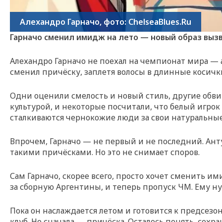
Алехандро Гарначо, фото: ChelseaBlues.Ru
Гарначо сменил имидж на лето — новый образ выз
Алехандро Гарначо не поехал на чемпионат мира — а
сменил причёску, заплетя волосы в длинные косички 
Одни оценили смелость и новый стиль, другие обв
культурой, и некоторые посчитали, что белый игро
сталкиваются чернокожие люди за свои натуральные
Впрочем, Гарначо — не первый и не последний. Ант
такими причёсками. Но это не снимает споров.
Сам Гарначо, скорее всего, просто хочет сменить и
за сборную Аргентины, и теперь пропуск ЧМ. Ему ну
Пока он наслаждается летом и готовится к предсезон
клуб. Но сначала — причёска. Осталось понять, сохра