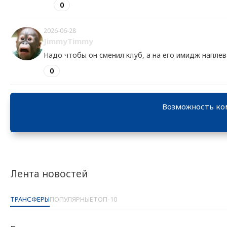
0
2026-06-28
JimmyTimmy
Надо чтобы он сменил клуб, а на его имидж наплев
0
Возможность ко
Лента новостей
ТРАНСФЕРЫ
ПОПУЛЯРНЫЕ
ТОП-10