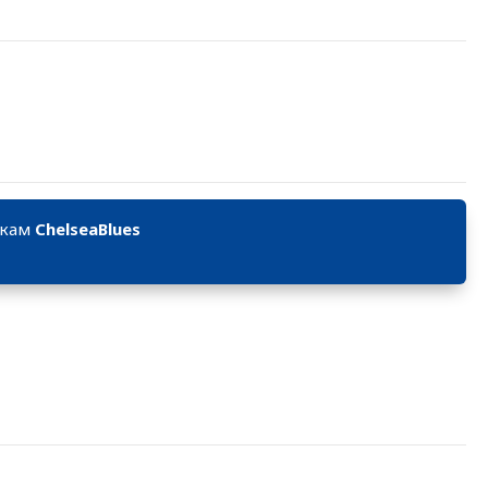
икам
ChelseaBlues