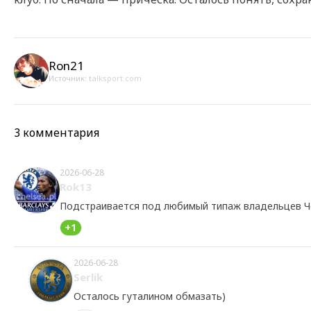
Ron21
Источник:
talksport.com
3 комментария
2026-06-28
Rok13
Подстраивается под любимый типаж владельцев Ч
+1
2026-06-28
Serlik
Осталось гуталином обмазать)