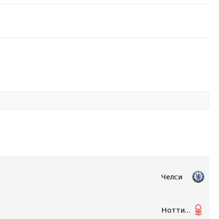
Челси
Ноттингем Форест