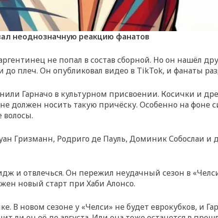
вал неоднозначную реакцию фанатов
ргентинец не попал в состав сборной. Но он нашёл др
до плеч. Он опубликовал видео в TikTok, и фанаты раз
инили Гарначо в культурном присвоении. Косички и д
к не должен носить такую причёску. Особенно на фоне
 волосы.
уан Гризманн, Родриго де Пауль, Доминик Собослаи и
мидж и отвлечься. Он пережил неудачный сезон в «Челси
жен новый старт при Хаби Алонсо.
ке. В новом сезоне у «Челси» не будет еврокубков, и Г
нит ли он её до августа. Или она тоже останется в прош