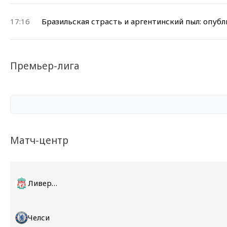
17:16
Бразильская страсть и аргентинский пыл: опуб
Премьер-лига
Матч-центр
Ливерпуль
Челси