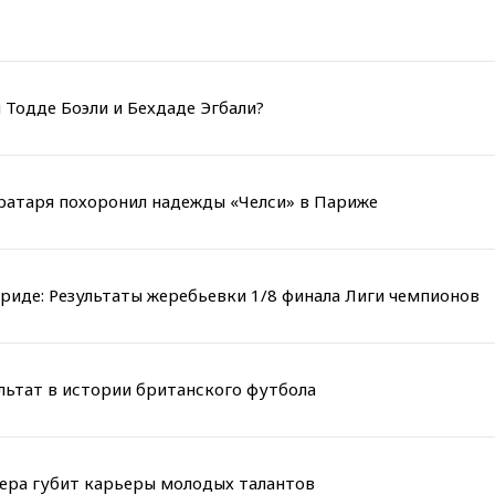
 Тодде Боэли и Бехдаде Эгбали?
вратаря похоронил надежды «Челси» в Париже
риде: Результаты жеребьевки 1/8 финала Лиги чемпионов
льтат в истории британского футбола
мера губит карьеры молодых талантов