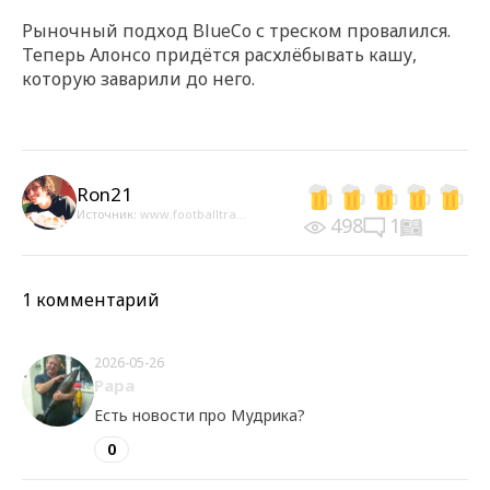
Рыночный подход BlueCo с треском провалился.
Теперь Алонсо придётся расхлёбывать кашу,
которую заварили до него.
Ron21
Источник:
www.footballtra...
498
1
1 комментарий
2026-05-26
Papa
Есть новости про Мудрика?
0