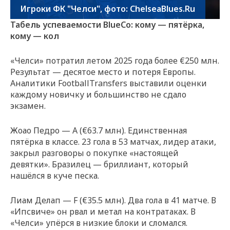
Игроки ФК "Челси", фото: ChelseaBlues.Ru
Табель успеваемости BlueCo: кому — пятёрка,
кому — кол
«Челси» потратил летом 2025 года более €250 млн.
Результат — десятое место и потеря Европы.
Аналитики FootballTransfers выставили оценки
каждому новичку и большинство не сдало
экзамен.
Жоао Педро — A (€63.7 млн). Единственная
пятёрка в классе. 23 гола в 53 матчах, лидер атаки,
закрыл разговоры о покупке «настоящей
девятки». Бразилец — бриллиант, который
нашёлся в куче песка.
Лиам Делап — F (€35.5 млн). Два гола в 41 матче. В
«Ипсвиче» он рвал и метал на контратаках. В
«Челси» упёрся в низкие блоки и сломался.