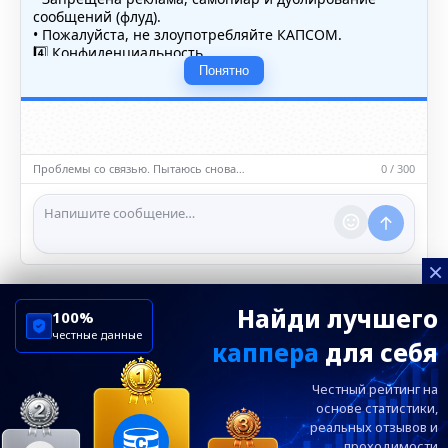
сообщений (флуд).
• Пожалуйста, не злоупотребляйте КАПСОМ.
4️⃣ Конфиденциальность
• Не публикуйте личные данные — свои или чужие
Понятно
(телефоны, адреса, документы).
5️⃣ Уместность контента
• Обсуждайте темы, соответствующие тематике чата.
• Запрещён шок-контент, материалы 18+ и призывы к
насилию.
Проблемы со связью. Пытаюсь снова…
0 / 300
ℹ️ Модераторы и администраторы вправе удалять
сообщения и ограничивать доступ к чату при
нарушении правил.
×
Найди лучшего
100%
честные данные
каппера
для себя
ChelseaBluesRu
ФК Челси
Честный рейтинг на
Посетителям
Информация
основе статистики,
реальных
отзывов и
проходимости