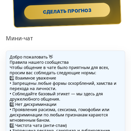
СДЕЛАТЬ ПРОГНОЗ
Мини-чат
Добро пожаловать 👋
Правила нашего сообщества
Чтобы общение в чате было приятным для всех,
просим вас соблюдать следующие нормы:
1️⃣ Взаимное уважение
• Запрещены любые формы оскорблений, хамства и
перехода на личности.
• Соблюдайте базовый этикет — мы здесь для
дружелюбного общения.
2️⃣ Нет дискриминации
• Проявления расизма, сексизма, гомофобии или
дискриминации по любым признакам караются
мгновенным баном.
3️⃣ Чистота чата (анти-спам)
• Запрещена реклама, самопиар и дублирование