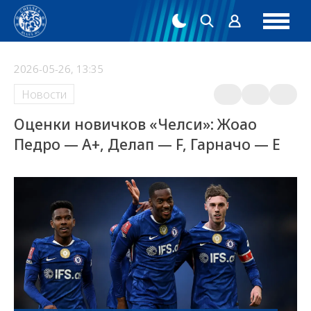
2026-05-26, 13:35
Новости
Оценки новичков «Челси»: Жоао
Педро — A+, Делап — F, Гарначо — E