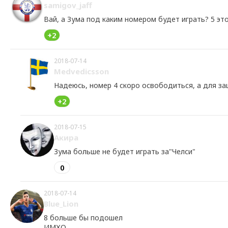
samigov_jaff
Вай, а Зума под каким номером будет играть? 5 эт
+2
2018-07-14
Medvedicsson
Надеюсь, номер 4 скоро освободиться, а для за
+2
2018-07-15
Акира
Зума больше не будет играть за"Челси"
0
2018-07-14
Blue_Lion
8 больше бы подошел
ИМХО