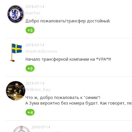
2018-07-14
banfas
Добро пожаловать!трансфер достойный.
+3
2018-07-14
Medvedicsson
Начало трансферной компании на *УРА*!!!
+3
2018-07-14
Wilkins_Ray
Что ж, добро пожаловать к "синим"!
А Зума вероятно без номера будет. Как говорят, п
+4
2018-07-14