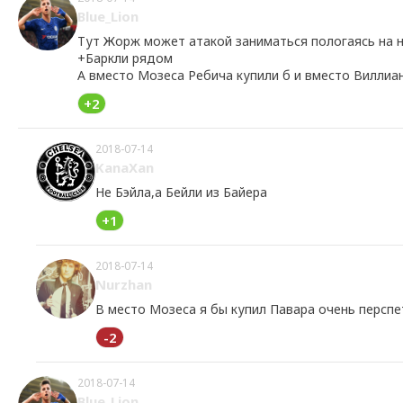
Blue_Lion
Тут Жорж может атакой заниматься пологаясь на 
+Баркли рядом
А вместо Мозеса Ребича купили б и вместо Виллиан
+2
2018-07-14
KanaXan
Не Бэйла,а Бейли из Байера
+1
2018-07-14
Nurzhan
В место Мозеса я бы купил Павара очень персп
-2
2018-07-14
Blue_Lion