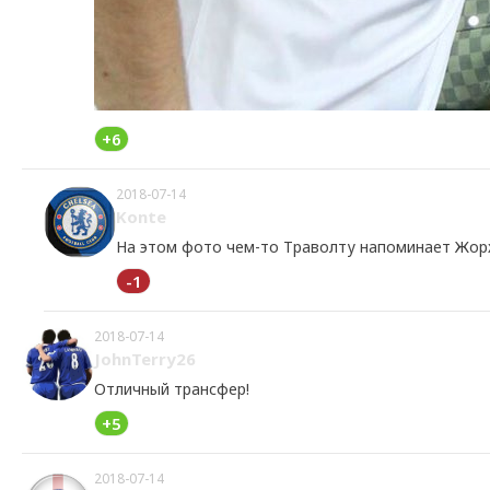
+6
2018-07-14
Konte
На этом фото чем-то Траволту напоминает Жор
-1
2018-07-14
JohnTerry26
Отличный трансфер!
+5
2018-07-14