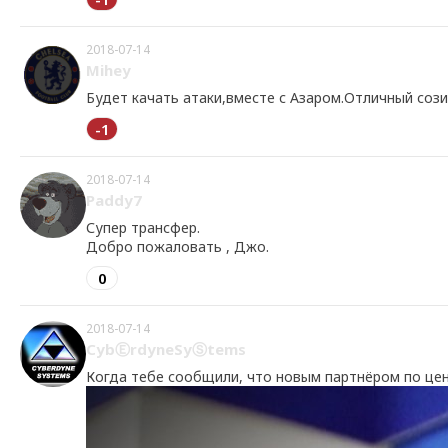
2018-07-14
Mihey
Будет качать атаки,вместе с Азаром.Отличный сози
-1
2018-07-14
Paddy7
Супер трансфер.
Добро пожаловать , Джо.
0
2018-07-14
CybⒺrdyneSyⓈtems
Когда тебе сообщили, что новым партнёром по це