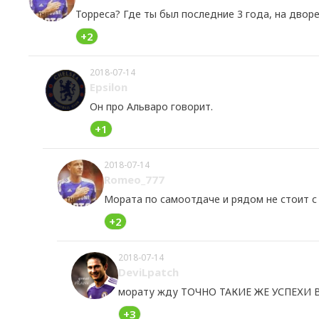
Торреса? Где ты был последние 3 года, на дворе 
+2
2018-07-14
Epsilon
Он про Альваро говорит.
+1
2018-07-14
Romeo_777
Мората по самоотдаче и рядом не стоит с
+2
2018-07-14
DeviLpatch
морату жду ТОЧНО ТАКИЕ ЖЕ УСПЕХИ В
+3