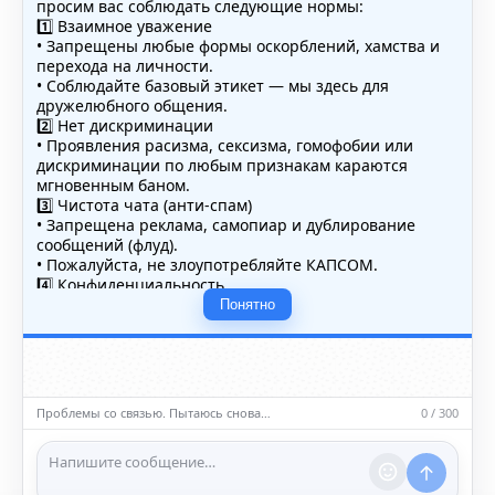
просим вас соблюдать следующие нормы:
1️⃣ Взаимное уважение
• Запрещены любые формы оскорблений, хамства и
перехода на личности.
• Соблюдайте базовый этикет — мы здесь для
дружелюбного общения.
2️⃣ Нет дискриминации
• Проявления расизма, сексизма, гомофобии или
дискриминации по любым признакам караются
мгновенным баном.
3️⃣ Чистота чата (анти-спам)
• Запрещена реклама, самопиар и дублирование
сообщений (флуд).
• Пожалуйста, не злоупотребляйте КАПСОМ.
4️⃣ Конфиденциальность
• Не публикуйте личные данные — свои или чужие
Понятно
(телефоны, адреса, документы).
5️⃣ Уместность контента
• Обсуждайте темы, соответствующие тематике чата.
• Запрещён шок-контент, материалы 18+ и призывы к
насилию.
Проблемы со связью. Пытаюсь снова…
0 / 300
ℹ️ Модераторы и администраторы вправе удалять
сообщения и ограничивать доступ к чату при
нарушении правил.