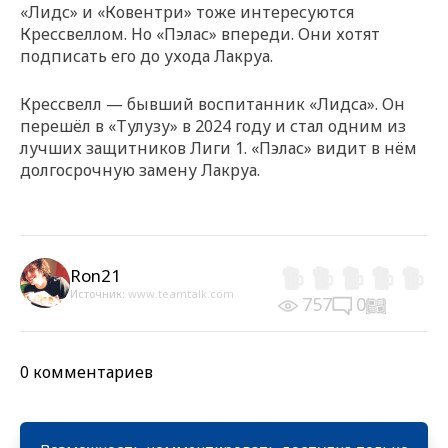
«Лидс» и «Ковентри» тоже интересуются
Крессвеллом. Но «Пэлас» впереди. Они хотят
подписать его до ухода Лакруа.
Крессвелл — бывший воспитанник «Лидса». Он
перешёл в «Тулузу» в 2024 году и стал одним из
лучших защитников Лиги 1. «Пэлас» видит в нём
долгосрочную замену Лакруа.
Ron21
Источник:
www.teamtalk.com
757
0
0 комментариев