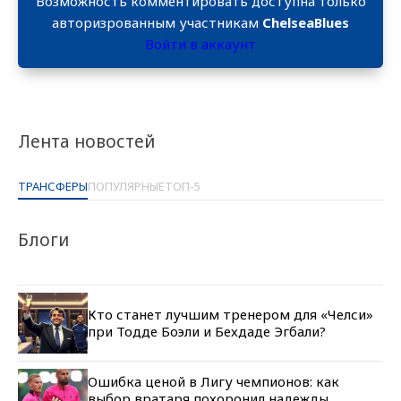
Возможность комментировать доступна только
авторизрованным участникам
ChelseaBlues
Войти в аккаунт
Лента новостей
ТРАНСФЕРЫ
ПОПУЛЯРНЫЕ
ТОП-5
Блоги
Кто станет лучшим тренером для «Челси»
при Тодде Боэли и Бехдаде Эгбали?
Ошибка ценой в Лигу чемпионов: как
выбор вратаря похоронил надежды