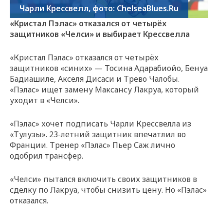
Чарли Крессвелл, фото: ChelseaBlues.Ru
«Кристал Пэлас» отказался от четырёх
защитников «Челси» и выбирает Крессвелла
«Кристал Пэлас» отказался от четырёх
защитников «синих» — Тосина Адарабиойо, Бенуа
Бадиашиле, Акселя Дисаси и Трево Чалобы.
«Пэлас» ищет замену Максансу Лакруа, который
уходит в «Челси».
«Пэлас» хочет подписать Чарли Крессвелла из
«Тулузы». 23-летний защитник впечатлил во
Франции. Тренер «Пэлас» Пьер Саж лично
одобрил трансфер.
«Челси» пытался включить своих защитников в
сделку по Лакруа, чтобы снизить цену. Но «Пэлас»
отказался.