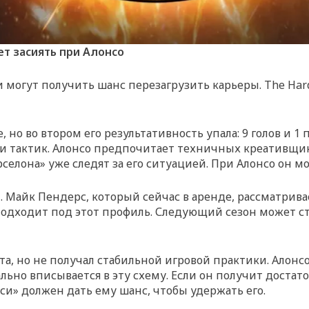
ет засиять при Алонсо
 могут получить шанс перезагрузить карьеры. The Hard
 но во втором его результативность упала: 9 голов и 1
 и тактик. Алонсо предпочитает техничных креативщи
селона» уже следят за его ситуацией. При Алонсо он м
 Майк Пендерс, который сейчас в аренде, рассматрива
одходит под этот профиль. Следующий сезон может ста
а, но не получал стабильной игровой практики. Алонсо
ьно вписывается в эту схему. Если он получит достат
си» должен дать ему шанс, чтобы удержать его.