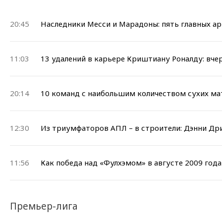
20:45
Наследники Месси и Марадоны: пять главных а
11:03
13 удалений в карьере Криштиану Роналду: вче
20:14
10 команд с наибольшим количеством сухих ма
12:30
Из триумфаторов АПЛ – в строители: Дэнни Др
11:56
Как победа над «Фулхэмом» в августе 2009 года
Премьер-лига