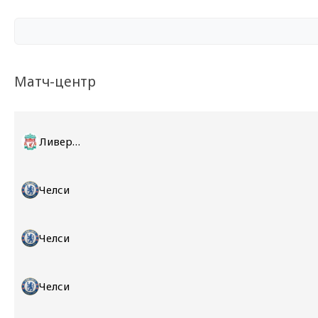
Матч-центр
Ливерпуль
Челси
Челси
Челси