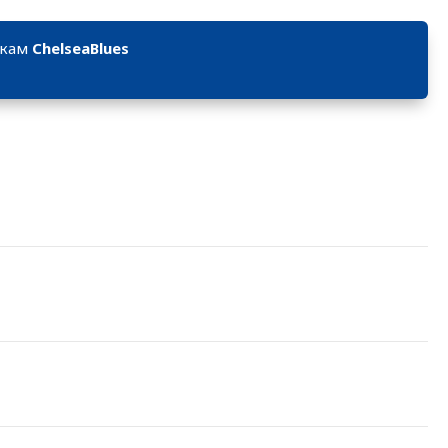
икам
ChelseaBlues