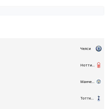
Челси
Ноттингем Форест
Манчестер Сити
Тоттенхэм