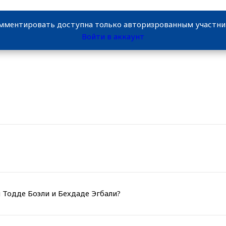
мментировать доступна только авторизрованным участн
Войти в аккаунт
 Тодде Боэли и Бехдаде Эгбали?