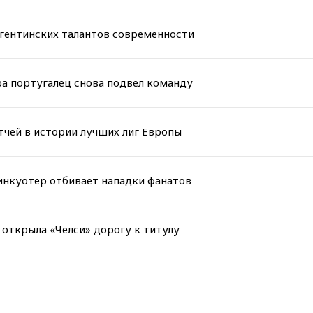
ргентинских талантов современности
ра португалец снова подвел команду
тчей в истории лучших лиг Европы
инкуотер отбивает нападки фанатов
 открыла «Челси» дорогу к титулу