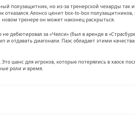
ый полузащитник, но из-за тренерской чехарды так и 
ок отказался. Алонсо ценит box-to-box полузащитников
и новом тренере он может наконец раскрыться.
ор не дебютировал за «Челси» (был в аренде в «Страсбу
п и отдавать диагонали. Паэс обладает этими качеств
то шанс для игроков, которые потерялись в хаосе посл
ные роли и время.