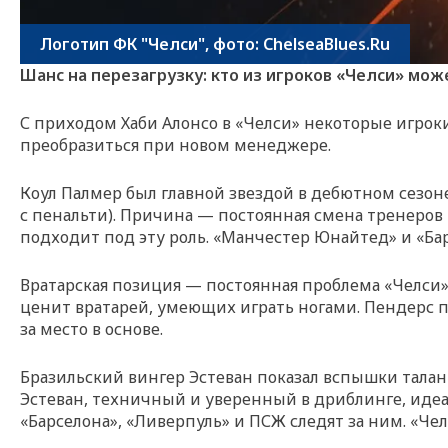
Логотип ФК "Челси", фото: ChelseaBlues.Ru
Шанс на перезагрузку: кто из игроков «Челси» мож
С приходом Хаби Алонсо в «Челси» некоторые игроки
преобразиться при новом менеджере.
Коул Палмер был главной звездой в дебютном сезоне,
с пенальти). Причина — постоянная смена тренеров
подходит под эту роль. «Манчестер Юнайтед» и «Бар
Вратарская позиция — постоянная проблема «Челси».
ценит вратарей, умеющих играть ногами. Пендерс п
за место в основе.
Бразильский вингер Эстеван показал вспышки талант
Эстеван, техничный и уверенный в дриблинге, идеал
«Барселона», «Ливерпуль» и ПСЖ следят за ним. «Чел