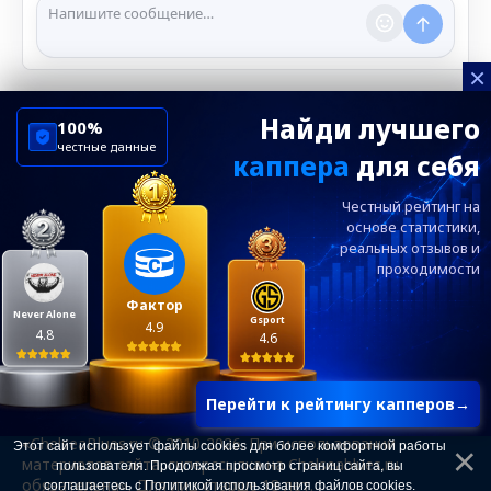
нарушении правил.
×
Найди лучшего
100%
честные данные
каппера
для себя
ChelseaBluesRu
ФК Челси
Честный рейтинг на
Посетителям
Информация
основе статистики,
реальных
отзывов и
проходимости
Ежевечерний дайджест главных новостей от
редакции ChelseaBlues.ru — подписывайтесь!
Фактор
Never Alone
Gsport
4.9
4.8
4.6
Перейти к рейтингу капперов
→
«ChelseaBlues.ru © 2010-2026. При использовании
Этот сайт использует файлы cookies для более комфортной работы
материалов сайта, гиперссылка на Chelseablues.ru
пользователя. Продолжая просмотр страниц сайта, вы
обязательна». Для лиц старше 18 лет.
соглашаетесь с
Политикой использования файлов cookies
.