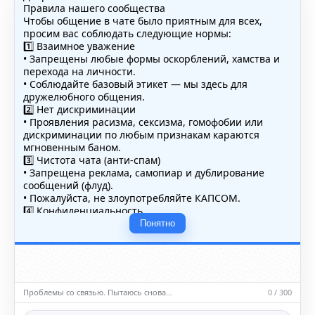
Правила нашего сообщества
Чтобы общение в чате было приятным для всех,
просим вас соблюдать следующие нормы:
1️⃣ Взаимное уважение
• Запрещены любые формы оскорблений, хамства и
перехода на личности.
• Соблюдайте базовый этикет — мы здесь для
дружелюбного общения.
2️⃣ Нет дискриминации
• Проявления расизма, сексизма, гомофобии или
дискриминации по любым признакам караются
мгновенным баном.
3️⃣ Чистота чата (анти-спам)
• Запрещена реклама, самопиар и дублирование
сообщений (флуд).
• Пожалуйста, не злоупотребляйте КАПСОМ.
4️⃣ Конфиденциальность
• Не публикуйте личные данные — свои или чужие
Понятно
(телефоны, адреса, документы).
5️⃣ Уместность контента
• Обсуждайте темы, соответствующие тематике чата.
• Запрещён шок-контент, материалы 18+ и призывы к
насилию.
Проблемы со связью. Пытаюсь снова…
0 / 300
ℹ️ Модераторы и администраторы вправе удалять
сообщения и ограничивать доступ к чату при