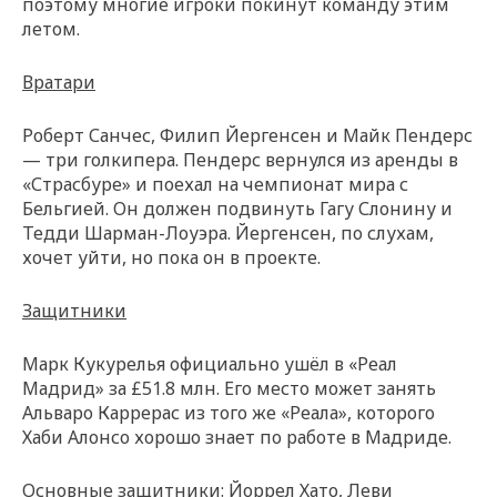
поэтому многие игроки покинут команду этим
летом.
Вратари
Роберт Санчес, Филип Йергенсен и Майк Пендерс
— три голкипера. Пендерс вернулся из аренды в
«Страсбуре» и поехал на чемпионат мира с
Бельгией. Он должен подвинуть Гагу Слонину и
Тедди Шарман-Лоуэра. Йергенсен, по слухам,
хочет уйти, но пока он в проекте.
Защитники
Марк Кукурелья официально ушёл в «Реал
Мадрид» за £51.8 млн. Его место может занять
Альваро Каррерас из того же «Реала», которого
Хаби Алонсо хорошо знает по работе в Мадриде.
Основные защитники: Йоррел Хато, Леви