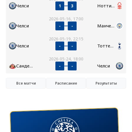
Челси
Ноттингем Форест
1
3
2026-05-16, 17:00
Челси
Манчестер Сити
-
-
2026-05-19, 22:15
Челси
Тоттенхэм
-
-
2026-05-24, 18:00
Сандерленд
Челси
-
-
Все матчи
Расписание
Результаты