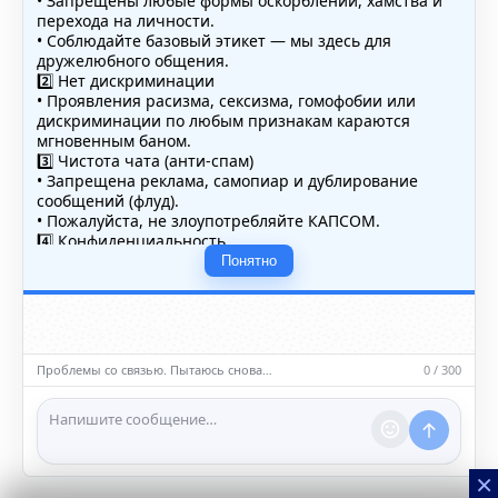
• Запрещены любые формы оскорблений, хамства и
перехода на личности.
• Соблюдайте базовый этикет — мы здесь для
дружелюбного общения.
2️⃣ Нет дискриминации
• Проявления расизма, сексизма, гомофобии или
дискриминации по любым признакам караются
мгновенным баном.
3️⃣ Чистота чата (анти-спам)
• Запрещена реклама, самопиар и дублирование
сообщений (флуд).
• Пожалуйста, не злоупотребляйте КАПСОМ.
4️⃣ Конфиденциальность
• Не публикуйте личные данные — свои или чужие
Понятно
(телефоны, адреса, документы).
5️⃣ Уместность контента
• Обсуждайте темы, соответствующие тематике чата.
• Запрещён шок-контент, материалы 18+ и призывы к
насилию.
Проблемы со связью. Пытаюсь снова…
0 / 300
ℹ️ Модераторы и администраторы вправе удалять
сообщения и ограничивать доступ к чату при
нарушении правил.
×