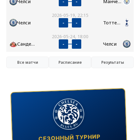
Челси
Манчестер Сити
-
-
2026-05-19, 22:15
Челси
Тоттенхэм
-
-
2026-05-24, 18:00
Сандерленд
Челси
-
-
Все матчи
Расписание
Результаты
СЕЗОННЫЙ ТУРНИР