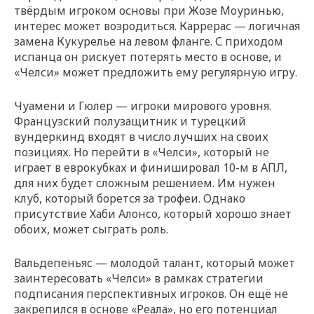
твёрдым игроком основы при Жозе Моуринью,
интерес может возродиться. Каррерас — логичная
замена Кукурелье на левом фланге. С приходом
испанца он рискует потерять место в основе, и
«Челси» может предложить ему регулярную игру.
Чуамени и Гюлер — игроки мирового уровня.
Французский полузащитник и турецкий
вундеркинд входят в число лучших на своих
позициях. Но перейти в «Челси», который не
играет в еврокубках и финишировал 10-м в АПЛ,
для них будет сложным решением. Им нужен
клуб, который борется за трофеи. Однако
присутствие Хаби Алонсо, который хорошо знает
обоих, может сыграть роль.
Вальдепеньяс — молодой талант, который может
заинтересовать «Челси» в рамках стратегии
подписания перспективных игроков. Он ещё не
закрепился в основе «Реала», но его потенциал