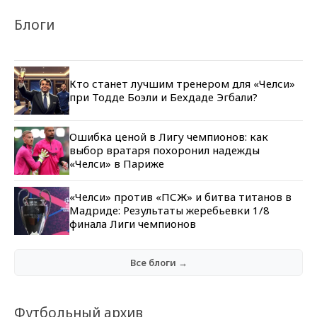
Блоги
Кто станет лучшим тренером для «Челси»
при Тодде Боэли и Бехдаде Эгбали?
Ошибка ценой в Лигу чемпионов: как
выбор вратаря похоронил надежды
«Челси» в Париже
«Челси» против «ПСЖ» и битва титанов в
Мадриде: Результаты жеребьевки 1/8
финала Лиги чемпионов
Все блоги →
Футбольный архив