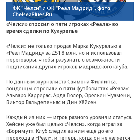
ФК "Челси" и ФК "Реал Мадрид", фото:
ChelseaBlues.Ru
«Челси» спросил о пяти игроках «Реала» во
время сделки по Кукурелье
«Челси» не только продал Марка Кукурелью в
«Реал Мадрид» за £51.8 млн, но и использовал
переговоры, чтобы разузнать о возможности
подписания других игроков мадридского клуба.
По данным журналиста Саймона Филлипса,
лондонцы спросили о пяти футболистах «Реала»:
Альваро Каррерас, Арда Гюлер, Орельен Чуамени,
Виктор Вальдепеньяс и Дин Хёйсен.
Каждый из них — игрок разного уровня и статуса.
Хёйсен уже был целью «Челси», когда играл за
«Борнмут». Клуб следил за ним ещё до его
перехода в «Реал», и теперь, когда он не является