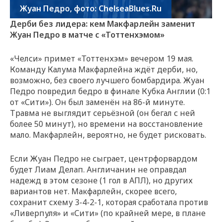
Жуан Педро, фото: ChelseaBlues.Ru
Дерби без лидера: кем Макфарлейн заменит
Жуан Педро в матче с «Тоттенхэмом»
«Челси» примет «Тоттенхэм» вечером 19 мая.
Команду Калума Макфарлейна ждёт дерби, но,
возможно, без своего лучшего бомбардира. Жуан
Педро повредил бедро в финале Кубка Англии (0:1
от «Сити»). Он был заменён на 86-й минуте.
Травма не выглядит серьёзной (он бегал с ней
более 50 минут), но времени на восстановление
мало. Макфарлейн, вероятно, не будет рисковать.
Если Жуан Педро не сыграет, центрфорвардом
будет Лиам Делап. Англичанин не оправдал
надежд в этом сезоне (1 гол в АПЛ), но других
вариантов нет. Макфарлейн, скорее всего,
сохранит схему 3-4-2-1, которая сработала против
«Ливерпуля» и «Сити» (по крайней мере, в плане