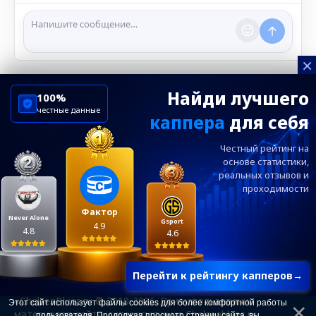
сообщения и ограничивать доступ к чату при
нарушении правил.
×
Найди лучшего
100%
честные данные
каппера
для себя
ChelseaBluesRu
ФК Челси
Честный рейтинг на
Посетителям
Информация
основе статистики,
реальных
отзывов и
проходимости
Ежевечерний дайджест главных новостей от
редакции ChelseaBlues.ru — подписывайтесь!
Фактор
Never Alone
Gsport
4.9
4.8
4.6
Перейти к рейтингу капперов
→
«ChelseaBlues.ru © 2010-2026. При использовании
Этот сайт использует файлы cookies для более комфортной работы
материалов сайта, гиперссылка на Chelseablues.ru
пользователя. Продолжая просмотр страниц сайта, вы