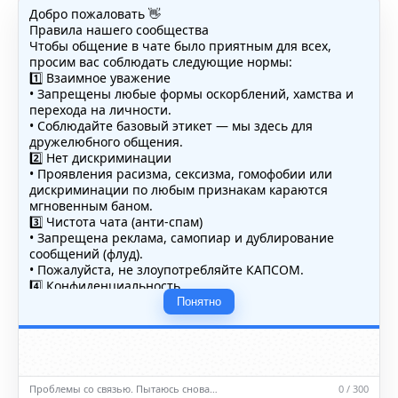
Добро пожаловать 👋
Правила нашего сообщества
Чтобы общение в чате было приятным для всех,
просим вас соблюдать следующие нормы:
1️⃣ Взаимное уважение
• Запрещены любые формы оскорблений, хамства и
перехода на личности.
• Соблюдайте базовый этикет — мы здесь для
дружелюбного общения.
2️⃣ Нет дискриминации
• Проявления расизма, сексизма, гомофобии или
дискриминации по любым признакам караются
мгновенным баном.
3️⃣ Чистота чата (анти-спам)
• Запрещена реклама, самопиар и дублирование
сообщений (флуд).
• Пожалуйста, не злоупотребляйте КАПСОМ.
4️⃣ Конфиденциальность
• Не публикуйте личные данные — свои или чужие
Понятно
(телефоны, адреса, документы).
5️⃣ Уместность контента
• Обсуждайте темы, соответствующие тематике чата.
• Запрещён шок-контент, материалы 18+ и призывы к
насилию.
Проблемы со связью. Пытаюсь снова…
0 / 300
ℹ️ Модераторы и администраторы вправе удалять