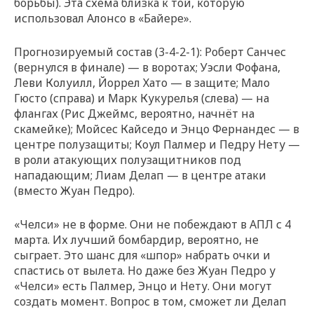
борьбы). Эта схема близка к той, которую
использовал Алонсо в «Байере».
Прогнозируемый состав (3-4-2-1): Роберт Санчес
(вернулся в финале) — в воротах; Уэсли Фофана,
Леви Колуилл, Йоррел Хато — в защите; Мало
Гюсто (справа) и Марк Кукурелья (слева) — на
флангах (Рис Джеймс, вероятно, начнёт на
скамейке); Мойсес Кайседо и Энцо Фернандес — в
центре полузащиты; Коул Палмер и Педру Нету —
в роли атакующих полузащитников под
нападающим; Лиам Делап — в центре атаки
(вместо Жуан Педро).
«Челси» не в форме. Они не побеждают в АПЛ с 4
марта. Их лучший бомбардир, вероятно, не
сыграет. Это шанс для «шпор» набрать очки и
спастись от вылета. Но даже без Жуан Педро у
«Челси» есть Палмер, Энцо и Нету. Они могут
создать момент. Вопрос в том, сможет ли Делап