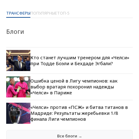
ТРАНСФЕРЫ
ПОПУЛЯРНЫЕ
ТОП-5
Блоги
Кто станет лучшим тренером для «Челси»
при Тодде Боэли и Бехдаде Эгбали?
Ошибка ценой в Лигу чемпионов: как
выбор вратаря похоронил надежды
«Челси» в Париже
«Челси» против «ПСЖ» и битва титанов в
Мадриде: Результаты жеребьевки 1/8
финала Лиги чемпионов
Все блоги →