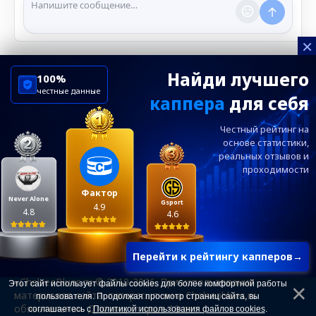
нарушении правил.
×
Найди лучшего
100%
честные данные
каппера
для себя
ChelseaBluesRu
ФК Челси
Честный рейтинг на
Посетителям
Информация
основе статистики,
реальных
отзывов и
проходимости
Ежевечерний дайджест главных новостей от
редакции ChelseaBlues.ru — подписывайтесь!
Фактор
Never Alone
Gsport
4.9
4.8
4.6
Перейти к рейтингу капперов
→
«ChelseaBlues.ru © 2010-2026. При использовании
Этот сайт использует файлы cookies для более комфортной работы
материалов сайта, гиперссылка на Chelseablues.ru
пользователя. Продолжая просмотр страниц сайта, вы
обязательна». Для лиц старше 18 лет.
соглашаетесь с
Политикой использования файлов cookies
.