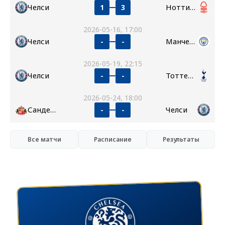
Челси
Ноттингем Форест
1
3
2026-05-16, 17:00
Челси
Манчестер Сити
-
-
2026-05-19, 22:15
Челси
Тоттенхэм
-
-
2026-05-24, 18:00
Сандерленд
Челси
-
-
Все матчи
Расписание
Результаты