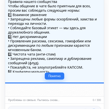
Правила нашего сообщества
Чтобы общение в чате было приятным для всех,
просим вас соблюдать следующие нормы:
1️⃣ Взаимное уважение
• Запрещены любые формы оскорблений, хамства и
перехода на личности.
• Соблюдайте базовый этикет — мы здесь для
дружелюбного общения.
2️⃣ Нет дискриминации
• Проявления расизма, сексизма, гомофобии или
дискриминации по любым признакам караются
мгновенным баном.
3️⃣ Чистота чата (анти-спам)
• Запрещена реклама, самопиар и дублирование
сообщений (флуд).
• Пожалуйста, не злоупотребляйте КАПСОМ.
4️⃣ Конфиденциальность
• Не публикуйте личные данные — свои или чужие
Понятно
(телефоны, адреса, документы).
5️⃣ Уместность контента
• Обсуждайте темы, соответствующие тематике чата.
• Запрещён шок-контент, материалы 18+ и призывы к
насилию.
Проблемы со связью. Пытаюсь снова…
0 / 300
ℹ️ Модераторы и администраторы вправе удалять
сообщения и ограничивать доступ к чату при