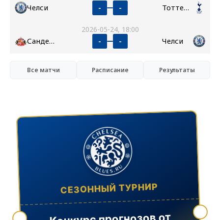
Челси
Тоттенхэм
-
-
2026-05-24, 18:00
Сандерленд
Челси
-
-
Все матчи
Расписание
Результаты
СЕЗОННЫЙ ТУРНИР
Конкурс прогнозов от