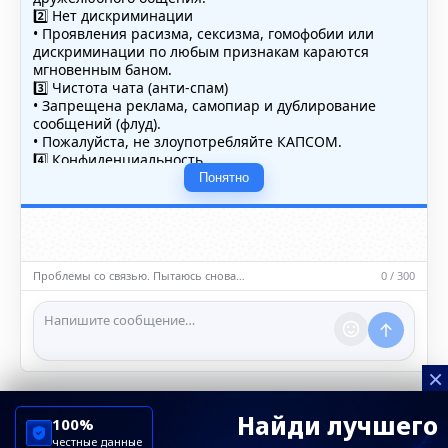
2️⃣ Нет дискриминации
• Проявления расизма, сексизма, гомофобии или
дискриминации по любым признакам караются
мгновенным баном.
3️⃣ Чистота чата (анти-спам)
• Запрещена реклама, самопиар и дублирование
сообщений (флуд).
• Пожалуйста, не злоупотребляйте КАПСОМ.
4️⃣ Конфиденциальность
• Не публикуйте личные данные — свои или чужие
Понятно
(телефоны, адреса, документы).
5️⃣ Уместность контента
• Обсуждайте темы, соответствующие тематике чата.
• Запрещён шок-контент, материалы 18+ и призывы к
насилию.
Проблемы со связью. Пытаюсь снова…
0 / 300
ℹ️ Модераторы и администраторы вправе удалять
сообщения и ограничивать доступ к чату при
нарушении правил.
×
Найди лучшего
100%
честные данные