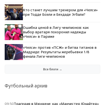
Кто станет лучшим тренером для «Челси»
при Тодде Боэли и Бехдаде Эгбали?
Ошибка ценой в Лигу чемпионов: как
выбор вратаря похоронил надежды
«Челси» в Париже
«Челси» против «ПСЖ» и битва титанов в
Мадриде: Результаты жеребьевки 1/8
финала Лиги чемпионов
Все блоги →
Футбольный архив
09:50
Трагедия в Мюнхене: как «Манчестер Юнайтед»