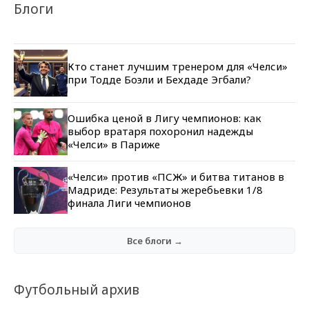
Блоги
Кто станет лучшим тренером для «Челси»
при Тодде Боэли и Бехдаде Эгбали?
Ошибка ценой в Лигу чемпионов: как
выбор вратаря похоронил надежды
«Челси» в Париже
«Челси» против «ПСЖ» и битва титанов в
Мадриде: Результаты жеребьевки 1/8
финала Лиги чемпионов
Все блоги →
Футбольный архив