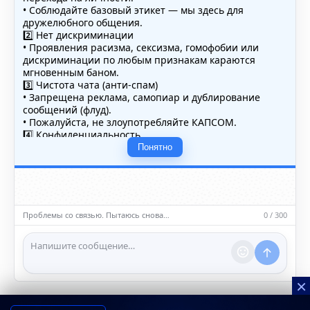
• Соблюдайте базовый этикет — мы здесь для
дружелюбного общения.
2️⃣ Нет дискриминации
• Проявления расизма, сексизма, гомофобии или
дискриминации по любым признакам караются
мгновенным баном.
3️⃣ Чистота чата (анти-спам)
• Запрещена реклама, самопиар и дублирование
сообщений (флуд).
• Пожалуйста, не злоупотребляйте КАПСОМ.
4️⃣ Конфиденциальность
• Не публикуйте личные данные — свои или чужие
Понятно
(телефоны, адреса, документы).
5️⃣ Уместность контента
• Обсуждайте темы, соответствующие тематике чата.
• Запрещён шок-контент, материалы 18+ и призывы к
насилию.
Проблемы со связью. Пытаюсь снова…
0 / 300
ℹ️ Модераторы и администраторы вправе удалять
сообщения и ограничивать доступ к чату при
нарушении правил.
×