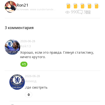
Ron21
Источник:
www.sunderlande...
990
3
3 комментария
2026-06-28
Rok13
Хорошо, если это правда. Глянул статистику,
ничего крутого.
+1
2026-06-28
Ахмед
,где смотреть
0