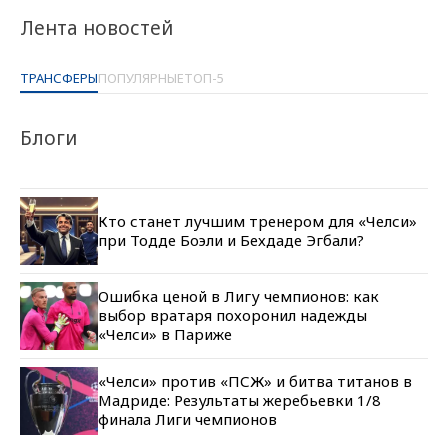
Лента новостей
ТРАНСФЕРЫ
ПОПУЛЯРНЫЕ
ТОП-5
Блоги
Кто станет лучшим тренером для «Челси»
при Тодде Боэли и Бехдаде Эгбали?
Ошибка ценой в Лигу чемпионов: как
выбор вратаря похоронил надежды
«Челси» в Париже
«Челси» против «ПСЖ» и битва титанов в
Мадриде: Результаты жеребьевки 1/8
финала Лиги чемпионов