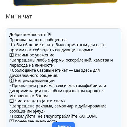
Мини-чат
Добро пожаловать 👋
Правила нашего сообщества
Чтобы общение в чате было приятным для всех,
просим вас соблюдать следующие нормы:
1️⃣ Взаимное уважение
• Запрещены любые формы оскорблений, хамства и
перехода на личности.
• Соблюдайте базовый этикет — мы здесь для
дружелюбного общения.
2️⃣ Нет дискриминации
• Проявления расизма, сексизма, гомофобии или
дискриминации по любым признакам караются
мгновенным баном.
3️⃣ Чистота чата (анти-спам)
• Запрещена реклама, самопиар и дублирование
сообщений (флуд).
• Пожалуйста, не злоупотребляйте КАПСОМ.
4️⃣ Конфиденциальность
• Не публикуйте личные данные — свои или чужие
Понятно