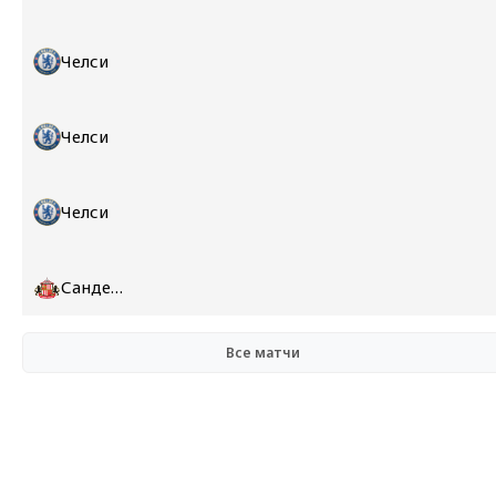
Челси
Челси
Челси
Сандерленд
Все матчи