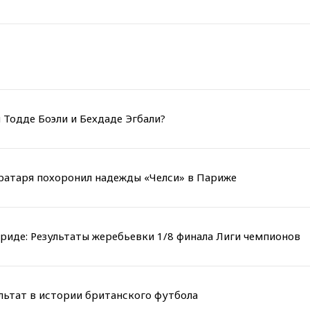
 Тодде Боэли и Бехдаде Эгбали?
вратаря похоронил надежды «Челси» в Париже
риде: Результаты жеребьевки 1/8 финала Лиги чемпионов
льтат в истории британского футбола