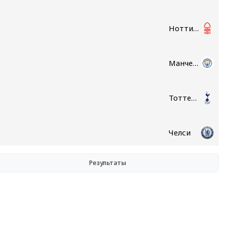
Ноттингем Форест
Манчестер Сити
Тоттенхэм
Челси
Результаты