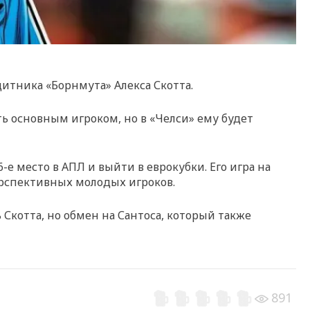
щитника «Борнмута» Алекса Скотта.
ь основным игроком, но в «Челси» ему будет
е место в АПЛ и выйти в еврокубки. Его игра на
ерспективных молодых игроков.
котта, но обмен на Сантоса, который также
891