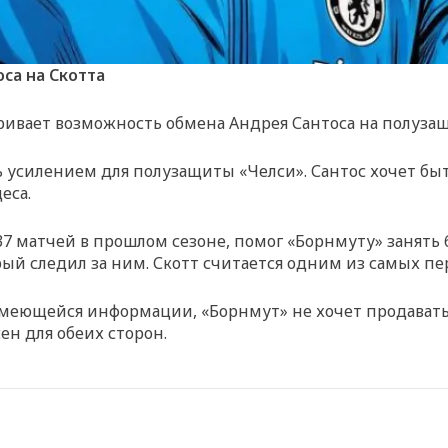
са на Скотта
атривает возможность обмена Андрея Сантоса на полуза
ь усилением для полузащиты «Челси». Сантос хочет быт
еса.
 матчей в прошлом сезоне, помог «Борнмуту» занять 6-
ый следил за ним. Скотт считается одним из самых п
еющейся информации, «Борнмут» не хочет продавать С
ен для обеих сторон.