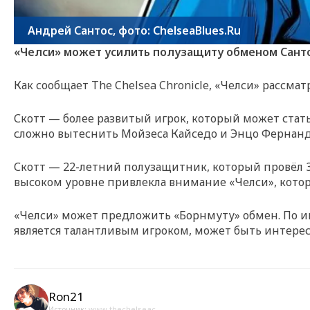
Андрей Сантос, фото: ChelseaBlues.Ru
«Челси» может усилить полузащиту обменом Санто
Как сообщает The Chelsea Chronicle, «Челси» рассм
Скотт — более развитый игрок, который может стат
сложно вытеснить Мойзеса Кайседо и Энцо Фернанд
Скотт — 22-летний полузащитник, который провёл 37
высоком уровне привлекла внимание «Челси», котор
«Челси» может предложить «Борнмуту» обмен. По им
является талантливым игроком, может быть интерес
Ron21
Источник:
www.thechelseac...