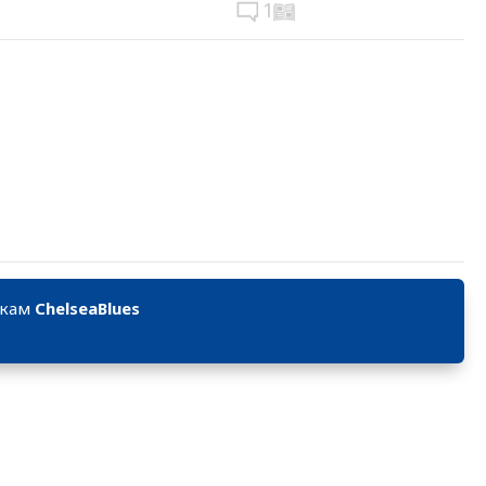
1
икам
ChelseaBlues