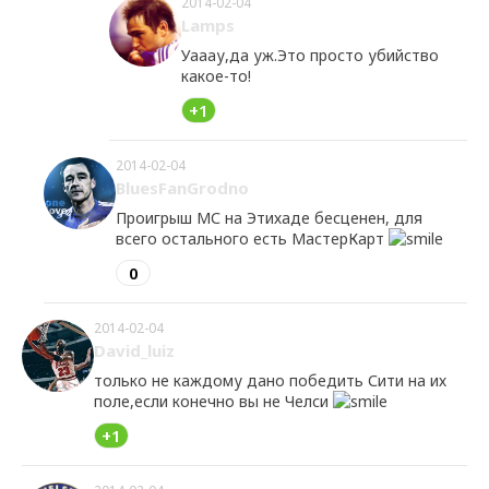
2014-02-04
Lamps
Уааау,да уж.Это просто убийство
какое-то!
+1
2014-02-04
BluesFanGrodno
Проигрыш МС на Этихаде бесценен, для
всего остального есть МастерКарт
0
2014-02-04
David_luiz
только не каждому дано победить Сити на их
поле,если конечно вы не Челси
+1