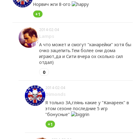
Норвич жги 8-ого
+1
2014-02-04
Lamps
А что может и смогут "канарейки" хотя бы
очко зацепить.Тем более они дома
играют,да и Сити вчера ох сколько сил
отдал)
0
2014-02-04
Dimonds
Я только ЗА,глянь какие у "Канареек" в
этом сезоне последние 5 игр
"бонусные"
+1