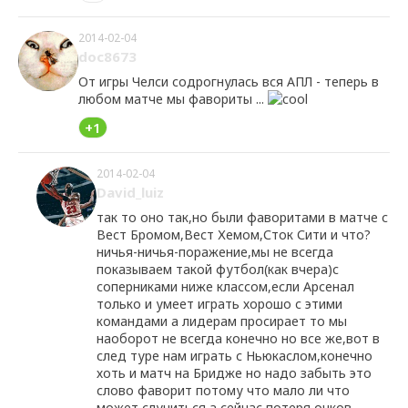
2014-02-04
doc8673
От игры Челси содрогнулась вся АПЛ - теперь в
любом матче мы фавориты ...
+1
2014-02-04
David_luiz
так то оно так,но были фаворитами в матче с
Вест Бромом,Вест Хемом,Сток Сити и что?
ничья-ничья-поражение,мы не всегда
показываем такой футбол(как вчера)с
соперниками ниже классом,если Арсенал
только и умеет играть хорошо с этими
командами а лидерам просирает то мы
наоборот не всегда конечно но все же,вот в
след туре нам играть с Ньюкаслом,конечно
хоть и матч на Бридже но надо забыть это
слово фаворит потому что мало ли что
может случиться,а сейчас потеря очков