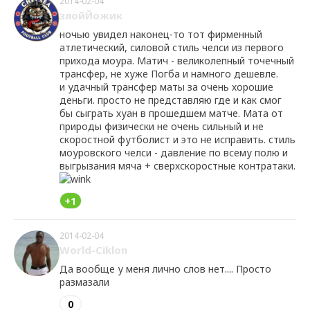
2014-02-04
злойЙожик
ночью увидел наконец-то тот фирменный
атлетический, силовой стиль челси из первого
прихода моура. Матич - великолепный точечный
трансфер, не хуже Погба и намного дешевле.
и удачный трансфер маты за очень хорошие
деньги. просто не представляю где и как смог
бы сыграть хуан в прошедшем матче. Мата от
природы физически не очень сильный и не
скоростной футболист и это не исправить. стиль
моуровского челси - давление по всему полю и
выгрызания мяча + сверхскоростные контратаки.
+1
2014-02-04
World-Ciklon
Да вообще у меня лично слов нет.... Просто
размазали
0