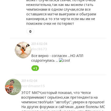
нежелательна,так как мы можем стать
чемпионами в одном случаи,если все
оставшиеся матчи выиграем и обыграем
канониров,а то эти черти если мы им не
поможем очки не потеряют
0
2014-02-04
doc8673
Все верно - согласен ...НО АПЛ
содрогнулась ...
+1
2014-02-04
nordmann15
ЭТОТ МАТЧ,который показал, что Челси
воспринимают серьёзно,как претендента на
чемпионство!Ушёл "автобус",уверен в прошлое!
На других форумах и сайтиках ,даже болелы МС