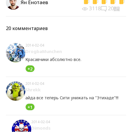
Ян Енотаев
3118
20
20 комментариев
2014-02-04
DrogbaMunchen
Красавчики абсолютно все.
+2
2014-02-04
Shrekk
айда все теперь Сити унижать на "Этихаде"!!!
+1
2014-02-04
Dimonds