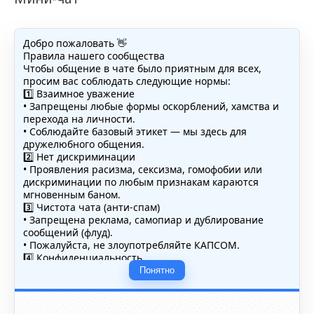
Добро пожаловать 👋
Правила нашего сообщества
Чтобы общение в чате было приятным для всех,
просим вас соблюдать следующие нормы:
1️⃣ Взаимное уважение
• Запрещены любые формы оскорблений, хамства и
перехода на личности.
• Соблюдайте базовый этикет — мы здесь для
дружелюбного общения.
2️⃣ Нет дискриминации
• Проявления расизма, сексизма, гомофобии или
дискриминации по любым признакам караются
мгновенным баном.
3️⃣ Чистота чата (анти-спам)
• Запрещена реклама, самопиар и дублирование
сообщений (флуд).
• Пожалуйста, не злоупотребляйте КАПСОМ.
4️⃣ Конфиденциальность
• Не публикуйте личные данные — свои или чужие
Понятно
(телефоны, адреса, документы).
5️⃣ Уместность контента
• Обсуждайте темы, соответствующие тематике чата.