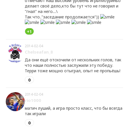
отмечают наш высокий уровень игры!Моуриньо
делает своё дело,кто бы тут что не говорил и
"гнал" на него....\
Так что.."заседание продолжается"))
+1
2014-02-04
Chelseafan_8
Да они ещё отскочили от нескольких голов, так
что наши полностью заслужили эту победу.
Терри тоже мощно отыграл, опыт не пропьёшь!
0
2014-02-04
rio1000
матич луший, а игра просто класс, что бы всегда
так играли
0