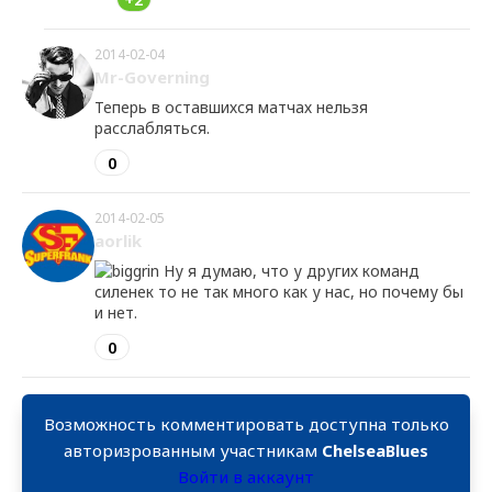
2014-02-04
Mr-Governing
Теперь в оставшихся матчах нельзя
расслабляться.
0
2014-02-05
aorlik
Ну я думаю, что у других команд
силенек то не так много как у нас, но почему бы
и нет.
0
Возможность комментировать доступна только
авторизрованным участникам
ChelseaBlues
Войти в аккаунт